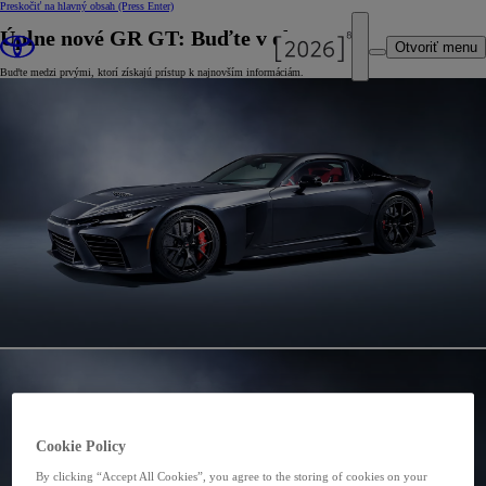
Preskočiť na hlavný obsah
(Press Enter)
Úplne nové GR GT: Buďte v obraze
Otvoriť menu
Buďte medzi prvými, ktorí získajú prístup k najnovším informáciám.
Cookie Policy
By clicking “Accept All Cookies”, you agree to the storing of cookies on your