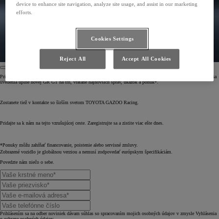
device to enhance site navigation, analyze site usage, and assist in our marketing
efforts.
Cookies Settings
Reject All
Accept All Cookies
Prihlásením sa prostredníctvom nasledujúceho formulára získate prístup k exkluzívnemu obsahu týkajúceho sa
uvedenia úplne novej GR GT na trh, vrátane najnovších správ, ukážok a ponúk*.
Zostanete tiež v kontakte so širším svetom TOYOTA GAZOO Racing.
Pridajte sa k nám na tejto vzrušujúcej ceste. Zaregistrujte sa a zistite viac ešte dnes.
*Ponuky môžu zahŕňať financovanie, poistenie alebo servisné zmluvy.
Zobrazené vozidlo je globálnou verziou a nemusí zodpovedať európskym špecifikáciám.
Povedzte nám niečo o sebe.
Prihlásením sa na odber noviniek dávam súhlas so spracovaním mojich osobných údajov v zmysle Vyhlásenia
o ochrane osobných údajov.