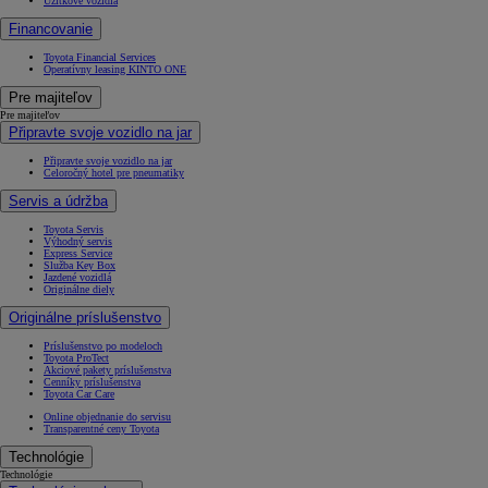
Úžitkové vozidlá
Financovanie
Toyota Financial Services
Operatívny leasing KINTO ONE
Pre majiteľov
Pre majiteľov
Připravte svoje vozidlo na jar
Připravte svoje vozidlo na jar
Celoročný hotel pre pneumatiky
Servis a údržba
Toyota Servis
Výhodný servis
Express Service
Služba Key Box
Jazdené vozidlá
Originálne diely
Originálne príslušenstvo
Príslušenstvo po modeloch
Toyota ProTect
Akciové pakety príslušenstva
Cenníky príslušenstva
Toyota Car Care
Online objednanie do servisu
Transparentné ceny Toyota
Technológie
Technológie