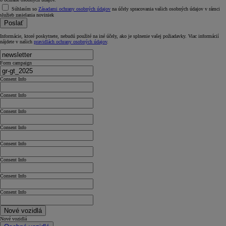
Súhlasím so
Zásadami ochrany osobných údajov
na účely spracovania vašich osobných údajov v rámci
služieb zasielania noviniek
Poslať
Informácie, ktoré poskytnete, nebudú použité na iné účely, ako je splnenie vašej požiadavky. Viac informácií
nájdete v našich
pravidlách ochrany osobných údajov
.
Form campaign
Consent Info
Consent Info
Consent Info
Consent Info
Consent Info
Consent Info
Consent Info
Consent Info
Nové vozidlá
Nové vozidlá