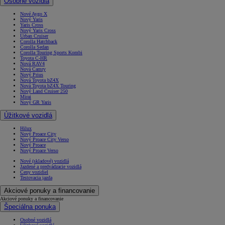
Osobné vozidlá
Nové Aygo X
Nový Yaris
Yaris Cross
Nový Yaris Cross
Urban Cruiser
Corolla Hatchback
Corolla Sedan
Corolla Touring Sports Kombi
Toyota C-HR
Nová RAV4
Nová Camry
Nový Prius
Nová Toyota bZ4X
Nová Toyota bZ4X Touring
Nový Land Cruiser 250
Mirai
Nový GR Yaris
Úžitkové vozidlá
Hilux
Nový Proace City
Nový Proace City Verso
Nový Proace
Nový Proace Verso
Nové (skladové) vozidlá
Jazdené a predvádzacie vozidlá
Ceny vozidiel
Testovacia jazda
Akciové ponuky a financovanie
Akciové ponuky a financovanie
Špeciálna ponuka
Osobné vozidlá