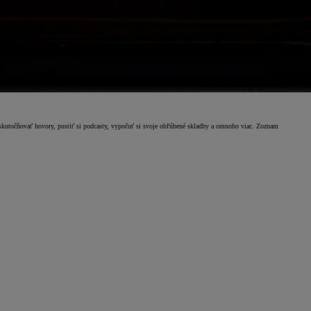
skutočňovať hovory, pustiť si podcasty, vypočuť si svoje obľúbené skladby a omnoho viac. Zoznam