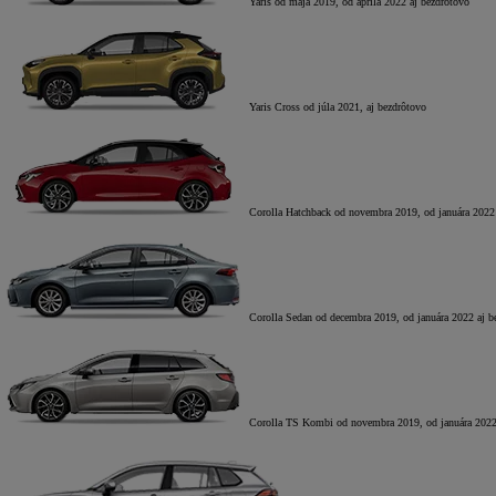
Yaris
od mája 2019, od apríla 2022 aj bezdrôtovo
Yaris Cross
od júla 2021, aj bezdrôtovo
Corolla Hatchback
od novembra 2019, od januára 2022
Corolla Sedan
od decembra 2019, od januára 2022 aj b
Corolla TS Kombi
od novembra 2019, od januára 2022