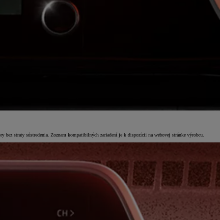
ez straty sústredenia. Zoznam kompatibilných zariadení je k dispozícii na webovej stránke výrobcu.