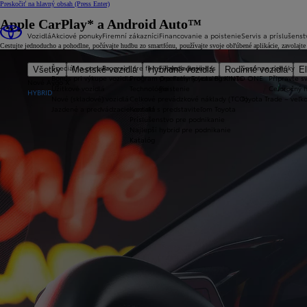
Preskočiť na hlavný obsah
(Press Enter)
Apple CarPlay* a Android Auto™
Vozidlá
Akciové ponuky
Firemní zákazníci
Financovanie a poistenie
Servis a príslušenst
Cestujte jednoducho a pohodlne, počúvajte hudbu zo smartfónu, používajte svoje obľúbené aplikácie, zavolajt
Špeciálna ponuka
Program pre firmy Toyota Business
Financovanie
Sezónne ponuky
Všetky
Mestské vozidlá
Hybridné vozidlá
Rodinné vozidlá
El
Bonus pri výkupe vozidla
Program pre firmy Toyota Business
Operatívny leasing KINTO ONE
Připravte sv
Nové Aygo X
Úžitkové vozidlá
Technológie
Poistenie
Celoročný 
HYBRID
Nové (skladové) vozidlá
Celkové prevádzkové náklady (TCO)
Toyota Trade – veľ
Jazdené a predvádzacie vozidlá
Kontakt s predstaviteľom Toyota
Príslušenstvo pre podnikanie
Najlepší hybrid pre podnikanie
Katalóg