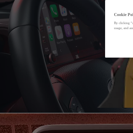
Cookie Pol
By clicking “
usage, and ass