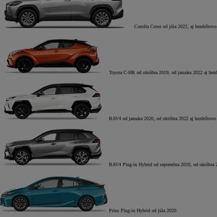
Corolla Cross
od júla 2022, aj bezdrôtovo
Toyota C-HR
od októbra 2019, od januára 2022 aj bez
Od
22 390 €
s DPH
vr. zvýhodnenia
1 300 €
a bonusu za výkup
800 €
RAV4
od januára 2020, od októbra 2022 aj bezdrôtovo
Corolla Sedan
AJ HYBRID
RAV4 Plug-in Hybrid
od septembra 2020, od októbra 
Prius Plug-in Hybrid
od júla 2020