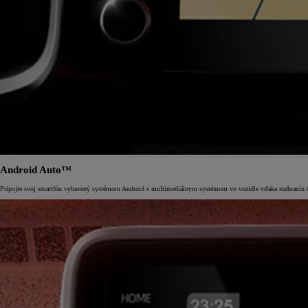
Android Auto™
Pripojte svoj smartfón vybavený systémom Android s multimediálnym systémom vo vozidle vďaka rozhraniu And
Od
16 690 €
s DPH
vr. zvýhodnenia
1 000 €
a bonusu za výkup
500 €
Nový Yaris Cross
HYBRID