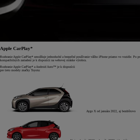
Apple CarPlay*
Rozhranie Apple CarPlay* umožňuje jednoduché a bezpečné používanie vášho iPhone priamo vo vozidle. Po pri
kompatibilných zariadení je k dispozícii na webovej stránke výrobcu.
Rozhranie Apple CarPlay* a Android Auto™ je k dispozícii
pre tieto modely značky Toyota:
Aygo X
od januára 2022, aj bezdrôtovo