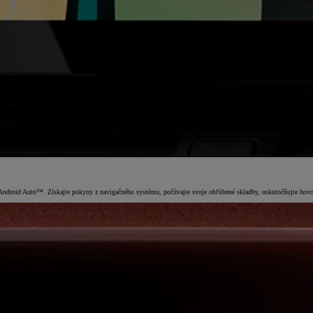
roid Auto™. Získajte pokyny z navigačného systému, počúvajte svoje obľúbené skladby, uskutočňujte hovory b