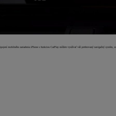
pojení mobilného zariadenia iPhone s funkciou CarPlay môžete využívať váš preferovaný navigačný systém, u