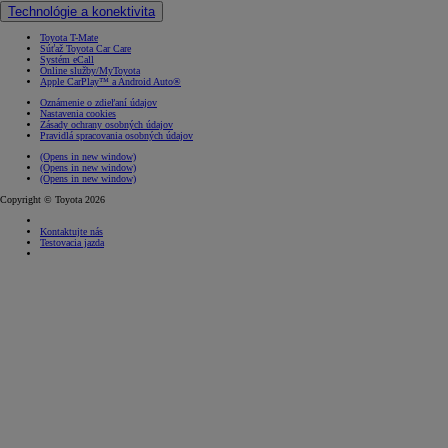
Technológie a konektivita
Toyota T-Mate
Súťaž Toyota Car Care
Systém eCall
Online služby/MyToyota
Apple CarPlay™ a Android Auto®
Oznámenie o zdieľaní údajov
Nastavenia cookies
Zásady ochrany osobných údajov
Pravidlá spracovania osobných údajov
(Opens in new window)
(Opens in new window)
(Opens in new window)
Copyright © Toyota 2026
Kontaktujte nás
Testovacia jazda