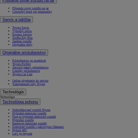
Připravte svoje vozidlo na jar
Připravte svoje vozidlo na jar
Celoročný hotel pre pneumatiky
Servis a údržba
Toyota Servis
Výhodný servis
Express Service
Služba Key Box
Jazdené vozidlá
Originálne diely
Originálne príslušenstvo
Príslušenstvo po modeloch
Toyota ProTect
Akciové pakety príslušenstva
Cenníky príslušenstva
Toyota Car Care
Online objednanie do servisu
Transparentné ceny Toyota
Technológie
Technológie
Technológia pohonu
Elektrifikované vozidlá Toyota
Hybridné elektrické vozidlá
Plug-in hybridné elektrické vozidlá
Hybridné vozidlá
Batériové elektrické vozidlá
Elektrické vozidlá s palivovými článkami
Hybrid 48V
Let's go beyond