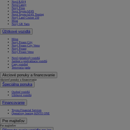
Nová RAV4
Nová Camry
Nový Prius
Nová Toyota bZ4X
Nová Toyota bZ4X Touring
Nový Land Cruiser 250
Mirai
Nový GR Yaris
Úžitkové vozidlá
Hilux
Nový Proace City
Nový Proace City Verso
Nový Proace
Nový Proace Verso
Nové (skladové) vozidlá
Jazdené a predvádzacie vozidlá
Ceny vozidiel
Testovacia jazda
Akciové ponuky a financovanie
Akciové ponuky a financovanie
Špeciálna ponuka
Osobné vozidlá
Úžitkové vozidlá
Financovanie
Toyota Financial Services
Operatívny leasing KINTO ONE
Pre majiteľov
Pre majiteľov