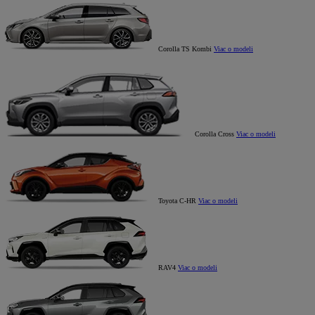
Corolla TS Kombi
Viac o modeli
Corolla Cross
Viac o modeli
Toyota C-HR
Viac o modeli
RAV4
Viac o modeli