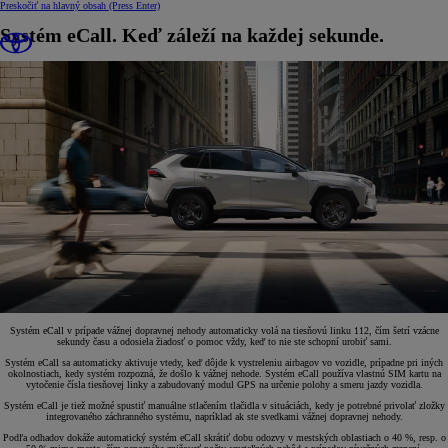
Preskočiť na hlavný obsah
(Press Enter)
Systém eCall. Keď záleží na každej sekunde.
Systém eCall v prípade vážnej dopravnej nehody automaticky volá na tiesňovú linku 112, čím šetrí vzácne
sekundy času a odosiela žiadosť o pomoc vždy, keď to nie ste schopní urobiť sami.
Systém eCall sa automaticky aktivuje vtedy, keď dôjde k vystreleniu airbagov vo vozidle, prípadne pri iných
okolnostiach, kedy systém rozpozná, že došlo k vážnej nehode. Systém eCall používa vlastnú SIM kartu na
vytočenie čísla tiesňovej linky a zabudovaný modul GPS na určenie polohy a smeru jazdy vozidla.
Systém eCall je tiež možné spustiť manuálne stlačením tlačidla v situáciách, kedy je potrebné privolať zložky
integrovaného záchranného systému, napríklad ak ste svedkami vážnej dopravnej nehody.
Podľa odhadov dokáže automatický systém eCall skrátiť dobu odozvy v mestských oblastiach o 40 %, resp. o