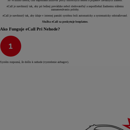
50 % mimo mesta, čím napomáha znižovať počty smrteľných nehôd a prípadov závažných zranení.
eCall je navrhnutý tak, aby pri bežnej prevádzke nebol sledovateľný a nepodliehal žiadnemu stálemu
zaznamenávaniu polohy.
eCall je navrhnutý tak, aby údaje v internej pamäti systému boli automaticky a systematicky odstraňované.
Služba eCall sa poskytuje bezplatne.
Ako Funguje eCall Pri Nehode?
Systém rozpozná, že došlo k nehode (vystrelenie airbagov).