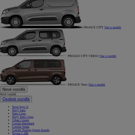
PROACE CITY
Viac o modeli
PROACE CITY VERSO
Viac o modeli
PROACE Verso
Viac o modeli
Nové vozidlá
Nové vozidlá
Osobné vozidlá
Nové Aygo X
Nový Yaris
Yaris Cross
Nový Yaris Cross
Urban Cruiser
Corolla Hatchback
Corolla Sedan
Corolla Touring Sports Kombi
Toyota C-HR