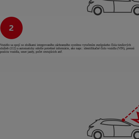
Vozidlo sa spojí so zložkami integrovaného záchranného systému vytočením európskeho čísla tiesňových
služieb (112) a automaticky odošle potrebné informácie, ako napr.: identifikačné číslo vozidla (VIN), presnú
pozíciu vozidla, smer jazdy, počet cestujúcich atď.