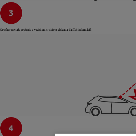
Operátor naviaže spojenie s vozidlom s cieľom získania ďalších informácií.