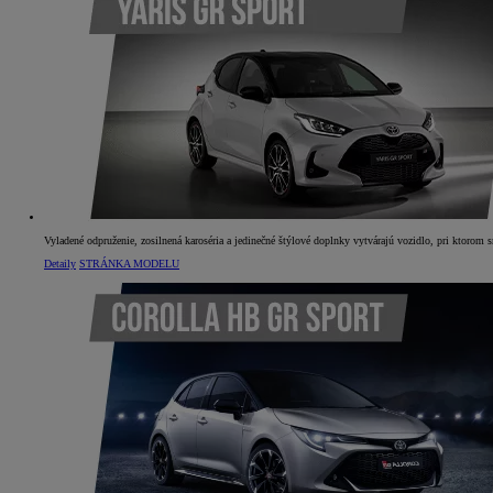
Vyladené odpruženie, zosilnená karoséria a jedinečné štýlové doplnky vytvárajú vozidlo, pri ktorom sr
Detaily
STRÁNKA MODELU