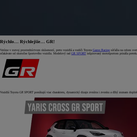
Rýchlo… Rýchlejšie… GR!
Veríme v rozvoj prostredníctvom skúseností, preto vozidlá a vodiči Toyota
Gazoo Racing
súťažia na celom svet
očakávate od skutočne športového vozidla. Modelový rad
GR SPORT
inšpirovaný motošportom prináša preteká
Vozidlá Toyota
GR SPORT
ponúkajú viac charakteru, dynamický dizajn zvnútra i zvonku a dlhý zoznam doplnk