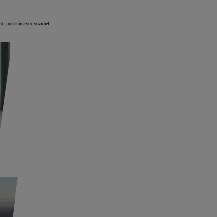
ti pretekárskych vozidiel.
.