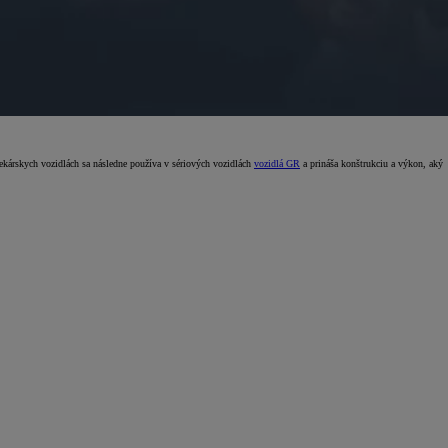
ekárskych vozidlách sa následne používa v sériových vozidlách
vozidlá GR
a prináša konštrukciu a výkon, aký