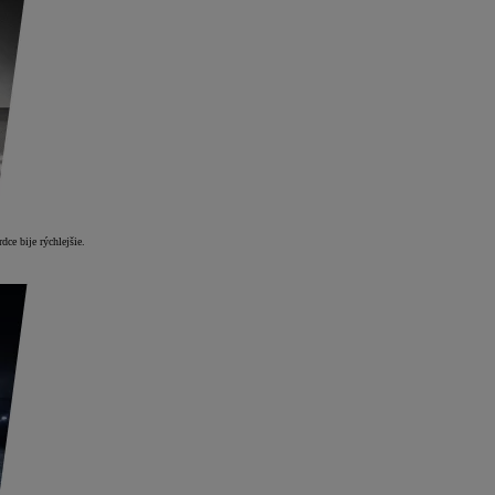
dce bije rýchlejšie.