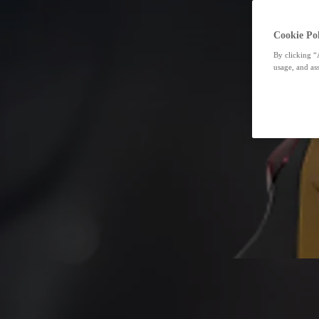
Cookie Pol
By clicking “
usage, and ass