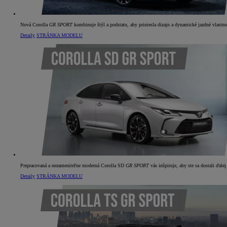
Nová Corolla
GR SPORT
kombinuje štýl a podstatu, aby priniesla dizajn a dynamické jazdné vlastnos
Detaily
STRÁNKA MODELU
Od
22 390 €
s DPH
vr. zvýhodnenia
1 300 €
a bonusu za výkup
800 €
Corolla Sedan
AJ HYBRID
Prepracovaná a nezameniteľne moderná Corolla SD
GR SPORT
vás inšpiruje, aby ste sa dostali ďalej
Detaily
STRÁNKA MODELU