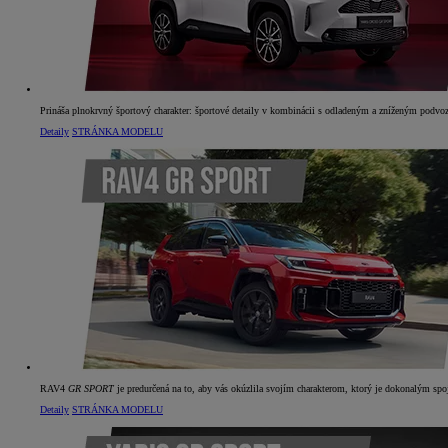
Prináša plnokrvný športový charakter: športové detaily v kombinácii s odladeným a zníženým podvoz
Detaily
STRÁNKA MODELU
RAV4
GR SPORT
je predurčená na to, aby vás okúzlila svojím charakterom, ktorý je dokonalým sp
Detaily
STRÁNKA MODELU