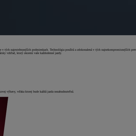
e v tých najextrémnejších podmienkach. Technológia použitá a zdokonalená v tých najnekompromisnejších pret
rsky vzhľad, ktorý okorení vaše každodenné jazdy.
ovej výbavy, vďaka ktorej bude každá jazda nezabudnuteľná.