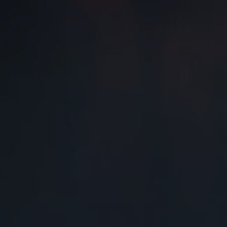
Od
16 690 €
s DPH
vr. zvýhodnenia
1 000 €
a bonusu za výkup
500 €
Nový Yaris Cross
HYBRID