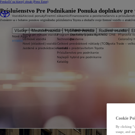
Preskočiť na hlavný obsah
(Press Enter)
Príslušenstvo Pre Podnikanie Ponuka doplnkov pre 
Vozidlá
Akciové ponuky
Firemní zákazníci
Financovanie a poistenie
Servis a príslušenst
Zoznámte sa s bohatou ponukou originálneho príslušenstva Toyota a obohaťte svoje firemné vozidlo o atraktívn
Špeciálna ponuka
Program pre firmy Toyota Business
Financovanie
Sezónne ponuky
Všetky
Mestské vozidlá
Hybridné vozidlá
Rodinné vozidlá
El
Bonus pri výkupe vozidla
Program pre firmy Toyota Business
Operatívny leasing KINTO ONE
Připravte sv
Nové Aygo X
Úžitkové vozidlá
Technológie
Poistenie
Celoročný 
HYBRID
Nové (skladové) vozidlá
Celkové prevádzkové náklady (TCO)
Toyota Trade – veľ
Jazdené a predvádzacie vozidlá
Kontakt s predstaviteľom Toyota
Príslušenstvo pre podnikanie
Najlepší hybrid pre podnikanie
Katalóg
Cookie Pol
By clicking “
usage, and ass