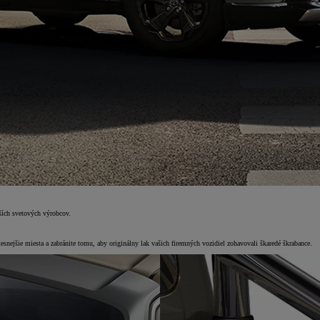
ších svetových výrobcov.
esnejšie miesta a zabránite tomu, aby originálny lak vašich firemných vozidiel zohavovali škaredé škrabance.