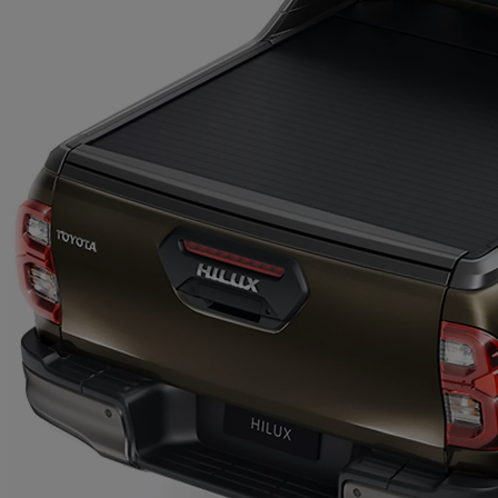
Od
16 690 €
s DPH
vr. zvýhodnenia
1 000 €
a bonusu za výkup
500 €
Nový Yaris Cross
HYBRID