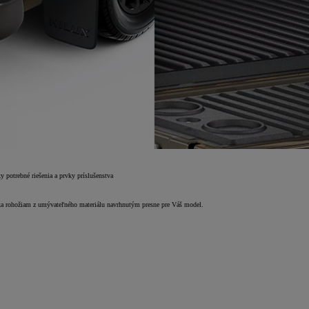
y potrebné riešenia a prvky príslušenstva
ďaka rohožiam z umývateľného materiálu navrhnutým presne pre Váš model.