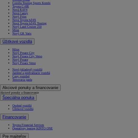
Corolla Touring Sports Kombi
Toyota C-HR
Nová RAV4
Nová Camry
Nový Prius
Nová Toyota bZ4X
Nová Toyota bZ4X Touring
Nový Land Cruiser 250
Mirai
Nový GR Yaris
Úžitkové vozidlá
Hilux
Nový Proace City
Nový Proace City Verso
Nový Proace
Nový Proace Verso
Nové (skladové) vozidlá
Jazdené a predvádzacie vozidlá
Ceny vozidiel
Testovacia jazda
Akciové ponuky a financovanie
Akciové ponuky a financovanie
Špeciálna ponuka
Osobné vozidlá
Úžitkové vozidlá
Financovanie
Toyota Financial Services
Operatívny leasing KINTO ONE
Pre majiteľov