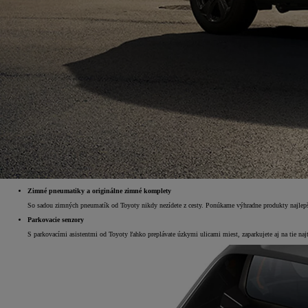
Zimné pneumatiky a originálne zimné komplety
So sadou zimných pneumatík od Toyoty nikdy nezídete z cesty. Ponúkame výhradne produkty najlep
Parkovacie senzory
S parkovacími asistentmi od Toyoty ľahko preplávate úzkymi ulicami miest, zaparkujete aj na tie najt