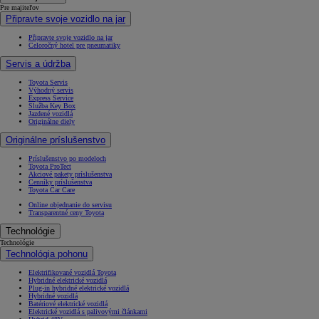
Pre majiteľov
Připravte svoje vozidlo na jar
Připravte svoje vozidlo na jar
Celoročný hotel pre pneumatiky
Servis a údržba
Toyota Servis
Výhodný servis
Express Service
Služba Key Box
Jazdené vozidlá
Originálne diely
Originálne príslušenstvo
Príslušenstvo po modeloch
Toyota ProTect
Akciové pakety príslušenstva
Cenníky príslušenstva
Toyota Car Care
Online objednanie do servisu
Transparentné ceny Toyota
Technológie
Technológie
Technológia pohonu
Elektrifikované vozidlá Toyota
Hybridné elektrické vozidlá
Plug-in hybridné elektrické vozidlá
Hybridné vozidlá
Batériové elektrické vozidlá
Elektrické vozidlá s palivovými článkami