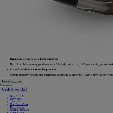
Originálne strešné nosiče a ťažné zariadenia
Nech už na obchodné cesty potrebujete voziť čokoľvek, buďte si istí, že Toyota má vždy poruke všetk
Plastové rohože do batožinového priestoru
Chráňte batožinový priestor pred znečistením a uchovajte interiér svojej Toyoty v skvelom stave v
Nové vozidlá
Nové vozidlá
Osobné vozidlá
Nové Aygo X
Nový Yaris
Yaris Cross
Nový Yaris Cross
Urban Cruiser
Corolla Hatchback
Corolla Sedan