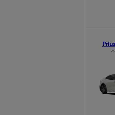
Priu
O
Od
16 690 €
s DPH
vr. zvýhodnenia
1 000 €
a bonusu za výkup
500 €
Nový Yaris Cross
HYBRID