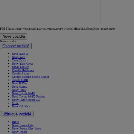
POST https://dxp-webcarconfig.toyota-europe.com/v1/model-filter/sk/sk?sortOrder=modelIndex
Nové vozidlá
Nové vozidlá
Osobné vozidlá
Nové Aygo X
Nový Yaris
Yaris Cross
Nový Yaris Cross
Urban Cruiser
Corolla Hatchback
Corolla Sedan
Corolla Touring Sports Kombi
Toyota C-HR
Nová RAV4
Nová Camry
Nový Prius
Nová Toyota bZ4X
Nová Toyota bZ4X Touring
Nový Land Cruiser 250
Mirai
Nový GR Yaris
Úžitkové vozidlá
Hilux
Nový Proace City
Nový Proace City Verso
Nový Proace