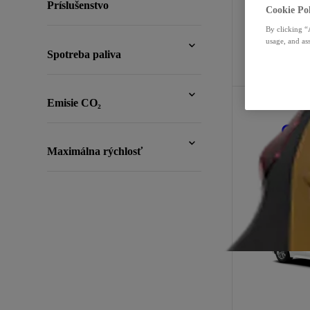
Príslušenstvo
Cookie Pol
By clicking “
usage, and ass
Filter
:
Spotreba paliva
Filter
:
Emisie CO₂
Cor
Filter
:
Maximálna rýchlosť