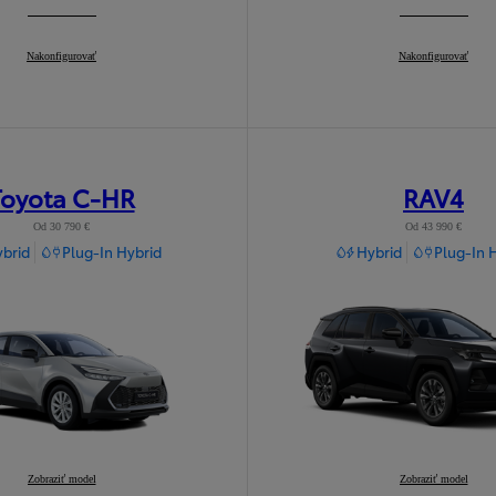
Corolla Hatchback
Nakonfigurovať
:
Corolla Sedan
Nakonfigurovať
:
Toyota C-HR
RAV4
Od 30 790 €
Od 43 990 €
brid
Plug-In Hybrid
Hybrid
Plug-In 
Toyota C-HR
Zobraziť model
:
RAV4
Zobraziť model
: