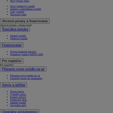
Nový Proace Verso
Nové (skladové) vozidlá
Jazdené a predvádzacie vozidlá
Ceny vozidiel
Testovacia jazda
Akciové ponuky a financovanie
Akciové ponuky a financovanie
Špeciálna ponuka
Osobné vozidlá
Úžitkové vozidlá
Od
22 390 €
s DPH
Financovanie
vr. zvýhodnenia
1 300 €
Toyota Financial Services
Operatívny leasing KINTO ONE
a bonusu za výkup
800 €
Pre majiteľov
Pre majiteľov
Corolla Sedan
Připravte svoje vozidlo na jar
AJ HYBRID
Připravte svoje vozidlo na jar
Celoročný hotel pre pneumatiky
Servis a údržba
Toyota Servis
Výhodný servis
Express Service
Služba Key Box
Jazdené vozidlá
Originálne diely
Originálne príslušenstvo