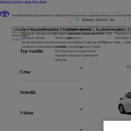
Preskočiť na hlavný obsah
(Press Enter)
Vozidlá
Akciové ponuky
Firemní zákazníci
Financovanie a poistenie
Servis a príslušenst
Battery Electric Vehicle
Špeciálna ponuka
Program pre firmy Toyota Business
Financovanie
Sezónne ponuky
Všetky
Mestské vozidlá
Hybridné vozidlá
Rodinné vozidlá
El
Bonus pri výkupe vozidla
Program pre firmy Toyota Business
Operatívny leasing KINTO ONE
Připravte sv
Nové Aygo X
Úžitkové vozidlá
Technológie
Poistenie
Celoročný 
HYBRID
18
Nové (skladové) vozidlá
Celkové prevádzkové náklady (TCO)
Toyota Trade – veľ
Filter
:
Jazdené a predvádzacie vozidlá
Kontakt s predstaviteľom Toyota
Príslušenstvo pre podnikanie
Typ vozidla
Najlepší hybrid pre podnikanie
Katalóg
O
Filter
:
Cena
Filter
:
Sedadlá
Filter
:
Výkon
Filter
: