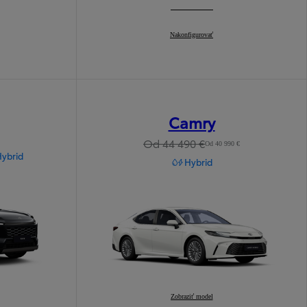
Corolla Touring Sports
Nakonfigurovať
:
Camry
Od 44 490 €
Od 40 990 €
Hybrid
Hybrid
Camry
Zobraziť model
: