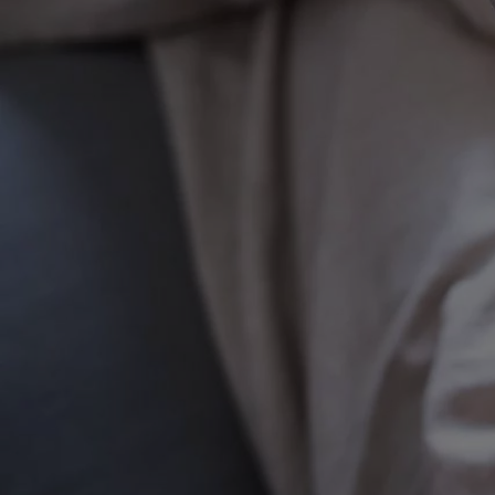
Od
22 390 €
s DPH
vr. zvýhodnenia
1 300 €
a bonusu za výkup
800 €
Corolla Sedan
AJ HYBRID