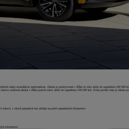
výrobným alebo montážnym nedostatkom. Záruka je poskytovaná v dĺžke tri roky alebo do najazdenia 100 000 kil
sovo rozšírená záruka v dĺžke piatich rokov alebo do najazdenia 100 000 km. Počas prvého roka je záruka po
ce 6 rokov), v oboch prípadoch bez ohľadu na počet najazdených kilometrov.
ných kilometrov.