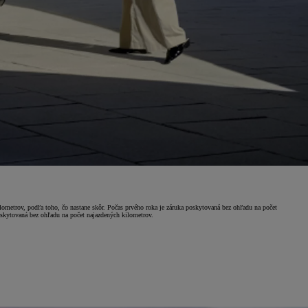
ometrov, podľa toho, čo nastane skôr. Počas prvého roka je záruka poskytovaná bez ohľadu na počet
skytovaná bez ohľadu na počet najazdených kilometrov.