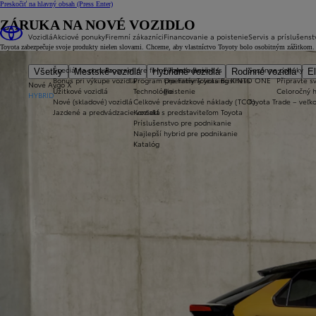
Preskočiť na hlavný obsah
(Press Enter)
ZÁRUKA NA NOVÉ VOZIDLO
Vozidlá
Akciové ponuky
Firemní zákazníci
Financovanie a poistenie
Servis a príslušenst
Toyota zabezpečuje svoje produkty nielen slovami. Chceme, aby vlastníctvo Toyoty bolo osobitným zážitkom. 
Špeciálna ponuka
Program pre firmy Toyota Business
Financovanie
Sezónne ponuky
Všetky
Mestské vozidlá
Hybridné vozidlá
Rodinné vozidlá
El
Bonus pri výkupe vozidla
Program pre firmy Toyota Business
Operatívny leasing KINTO ONE
Připravte sv
Nové Aygo X
Úžitkové vozidlá
Technológie
Poistenie
Celoročný 
HYBRID
Nové (skladové) vozidlá
Celkové prevádzkové náklady (TCO)
Toyota Trade – veľ
Jazdené a predvádzacie vozidlá
Kontakt s predstaviteľom Toyota
Príslušenstvo pre podnikanie
Najlepší hybrid pre podnikanie
Katalóg