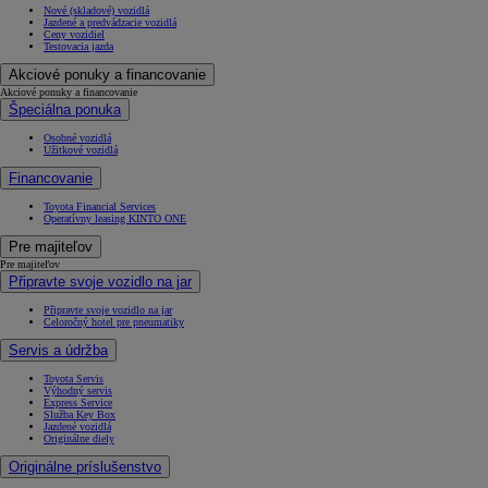
Nové (skladové) vozidlá
Jazdené a predvádzacie vozidlá
Ceny vozidiel
Testovacia jazda
Akciové ponuky a financovanie
Akciové ponuky a financovanie
Špeciálna ponuka
Osobné vozidlá
Úžitkové vozidlá
Financovanie
Toyota Financial Services
Operatívny leasing KINTO ONE
Pre majiteľov
Pre majiteľov
Připravte svoje vozidlo na jar
Připravte svoje vozidlo na jar
Celoročný hotel pre pneumatiky
Servis a údržba
Toyota Servis
Výhodný servis
Express Service
Služba Key Box
Jazdené vozidlá
Originálne diely
Originálne príslušenstvo