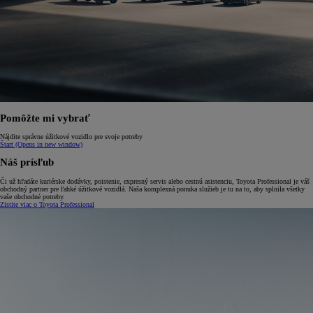
Pomôžte mi vybrať
Nájdite správne úžitkové vozidlo pre svoje potreby
Štart
(Opens in new window)
Náš prísľub
Či už hľadáte kuriérske dodávky, poistenie, expresný servis alebo cestnú asistenciu, Toyota Professional je váš
obchodný partner pre ľahké úžitkové vozidlá. Naša komplexná ponuka služieb je tu na to, aby splnila všetky
vaše obchodné potreby.
Zistite viac o Toyota Professional