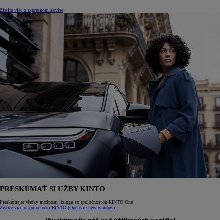
Zistite viac o expresnom servise
PRESKÚMAŤ SLUŽBY KINTO
Preskúmajte všetky možnosti lízingu so spoločnosťou KINTO One
Zistite viac o spoločnosti KINTO
(Opens in new window)
Preskúmajte náš rad úžitkových vozidiel