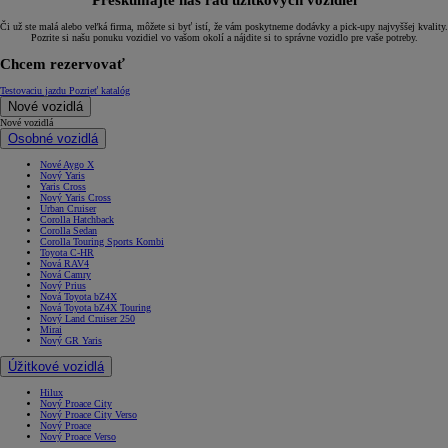
Či už ste malá alebo veľká firma, môžete si byť istí, že vám poskytneme dodávky a pick-upy najvyššej kvality.
Pozrite si našu ponuku vozidiel vo vašom okolí a nájdite si to správne vozidlo pre vaše potreby.
Chcem rezervovať
Testovaciu jazdu
Pozrieť katalóg
Nové vozidlá
Nové vozidlá
Osobné vozidlá
Nové Aygo X
Nový Yaris
Yaris Cross
Nový Yaris Cross
Urban Cruiser
Corolla Hatchback
Corolla Sedan
Corolla Touring Sports Kombi
Toyota C-HR
Nová RAV4
Nová Camry
Nový Prius
Nová Toyota bZ4X
Nová Toyota bZ4X Touring
Nový Land Cruiser 250
Mirai
Nový GR Yaris
Úžitkové vozidlá
Hilux
Nový Proace City
Nový Proace City Verso
Nový Proace
Nový Proace Verso