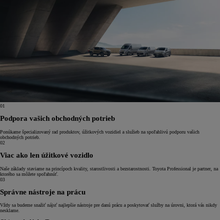
01
Podpora vašich obchodných potrieb
Ponúkame špecializovaný rad produktov, úžitkových vozidiel a služieb na spoľahlivú podporu vašich
obchodných potrieb.
02
Viac ako len úžitkové vozidlo
Naše základy staviame na princípoch kvality, starostlivosti a bezstarostnosti. Toyota Professional je partner, na
ktorého sa môžete spoľahnúť.
03
Správne nástroje na prácu
Vždy sa budeme snažiť nájsť najlepšie nástroje pre danú prácu a poskytovať služby na úrovni, ktorá vás nikdy
nesklame.