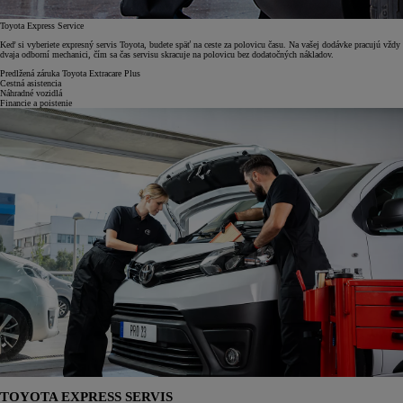
Toyota Express Service
Keď si vyberiete expresný servis Toyota, budete späť na ceste za polovicu času. Na vašej dodávke pracujú vždy
dvaja odborní mechanici, čím sa čas servisu skracuje na polovicu bez dodatočných nákladov.
Predlžená záruka Toyota Extracare Plus
Cestná asistencia
Náhradné vozidlá
Financie a poistenie
TOYOTA EXPRESS SERVIS