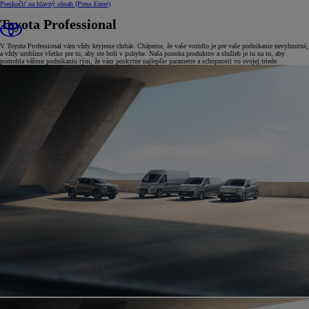
Preskočiť na hlavný obsah
(Press Enter)
Toyota Professional
V Toyota Professional vám vždy kryjeme chrbát. Chápeme, že vaše vozidlo je pre vaše podnikanie nevyhnutné,
a vždy urobíme všetko pre to, aby ste boli v pohybe. Naša ponuka produktov a služieb je tu na to, aby
pomohla vášmu podnikaniu tým, že vám poskytne najlepšie parametre a schopnosti vo svojej triede.