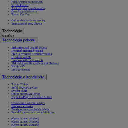
Príslušenstvo po modeloch
Toyota ProTect
Akciové pakety príslušenstva
Cenníky príslušenstva
Toyota Car Care
Online objednanie do servisu
Transparentné ceny Toyota
Technológie
Technológie
Technológia pohonu
Elektrifikované vozidlá Toyota
Hybridné elektrické vozidlá
Plug-in hybridné elektrické vozidlá
Hybridné vozidlá
Batériové elektrické vozidlá
Elektrické vozidlá s palivovými článkami
Hybrid 48V
Let's go beyond
Technológie a konektivita
Toyota T-Mate
Súťaž Toyota Car Care
Systém eCall
Online služby/MyToyota
Apple CarPlay™ a Android Auto®
Oznámenie o zdieľaní údajov
Nastavenia cookies
Zásady ochrany osobných údajov
Pravidlá spracovania osobných údajov
(Opens in new window)
(Opens in new window)
(Opens in new window)