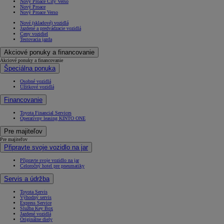
Nový Proace City Verso
Nový Proace
Nový Proace Verso
Nové (skladové) vozidlá
Jazdené a predvádzacie vozidlá
Ceny vozidiel
Testovacia jazda
Akciové ponuky a financovanie
Akciové ponuky a financovanie
Špeciálna ponuka
Osobné vozidlá
Úžitkové vozidlá
Financovanie
Toyota Financial Services
Operatívny leasing KINTO ONE
Pre majiteľov
Pre majiteľov
Připravte svoje vozidlo na jar
Připravte svoje vozidlo na jar
Celoročný hotel pre pneumatiky
Servis a údržba
Toyota Servis
Výhodný servis
Express Service
Služba Key Box
Jazdené vozidlá
Originálne diely