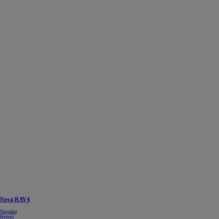
Nová RAV4
Novinka
Hybrid