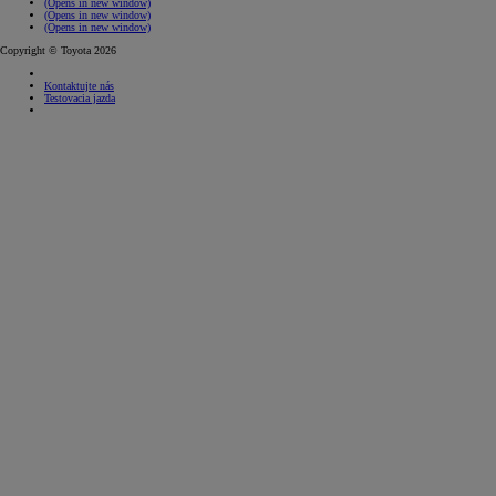
(Opens in new window)
(Opens in new window)
(Opens in new window)
Copyright © Toyota 2026
Kontaktujte nás
Testovacia jazda