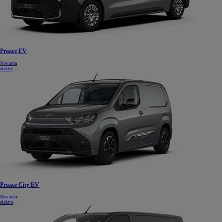
Proace EV
Novinka
elektro
Proace City EV
Novinka
elektro