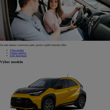
Ak máte záujem o testovaciu jazdu, prosím vyplňte formulár nižšie.
Výber modelu
Vyberte predajcu
Určiť dostupnosť
Výber modelu