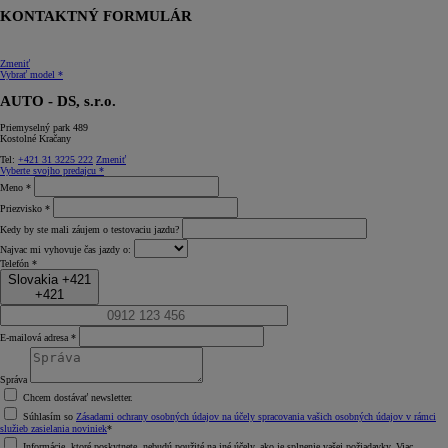
KONTAKTNÝ FORMULÁR
Zmeniť
Vybrať model *
AUTO - DS, s.r.o.
Priemyselný park 489
Kostolné Kračany
Tel:
+421 31 3225 222
Zmeniť
Vyberte svojho predajcu *
Meno *
Priezvisko *
Kedy by ste mali záujem o testovaciu jazdu?
Najvac mi vyhovuje čas jazdy o:
Telefón *
Slovakia +421
+421
E-mailová adresa *
Správa
Chcem dostávať newsletter.
Súhlasím so
Zásadami ochrany osobných údajov na účely spracovania vašich osobných údajov v rámci
služieb zasielania noviniek
*
Informácie, ktoré poskytnete, nebudú použité na iné účely, ako je splnenie vašej požiadavky. Viac