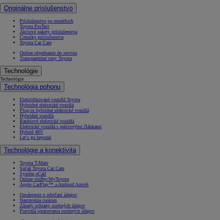
Originálne príslušenstvo
Príslušenstvo po modeloch
Toyota ProTect
Akciové pakety príslušenstva
Cenníky príslušenstva
Toyota Car Care
Online objednanie do servisu
Transparentné ceny Toyota
Technológie
Technológie
Technológia pohonu
Elektrifikované vozidlá Toyota
Hybridné elektrické vozidlá
Plug-in hybridné elektrické vozidlá
Hybridné vozidlá
Batériové elektrické vozidlá
Elektrické vozidlá s palivovými článkami
Hybrid 48V
Let's go beyond
Technológie a konektivita
Toyota T-Mate
Súťaž Toyota Car Care
Systém eCall
Online služby/MyToyota
Apple CarPlay™ a Android Auto®
Oznámenie o zdieľaní údajov
Nastavenia cookies
Zásady ochrany osobných údajov
Pravidlá spracovania osobných údajov