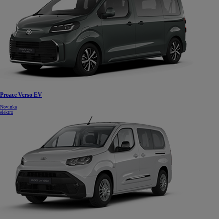
Proace Verso EV
Novinka
elektro