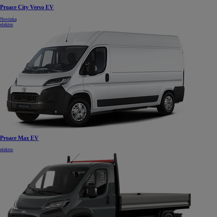
Proace City Verso EV
Novinka
elektro
Proace Max EV
elektro