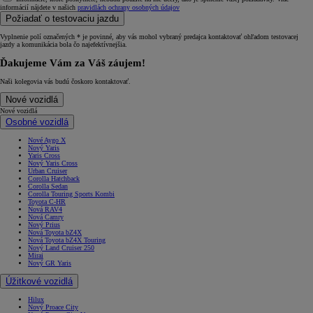
informácií nájdete v našich
pravidlách ochrany osobných údajov
Požiadať o testovaciu jazdu
Vyplnenie polí označených * je povinné, aby vás mohol vybraný predajca kontaktovať ohľadom testovacej
jazdy a komunikácia bola čo najefektívnejšia.
Ďakujeme Vám za Váš záujem!
Naši kolegovia vás budú čoskoro kontaktovať.
Nové vozidlá
Nové vozidlá
Osobné vozidlá
Nové Aygo X
Nový Yaris
Yaris Cross
Nový Yaris Cross
Urban Cruiser
Corolla Hatchback
Corolla Sedan
Corolla Touring Sports Kombi
Toyota C-HR
Nová RAV4
Nová Camry
Nový Prius
Nová Toyota bZ4X
Nová Toyota bZ4X Touring
Nový Land Cruiser 250
Mirai
Nový GR Yaris
Úžitkové vozidlá
Hilux
Nový Proace City