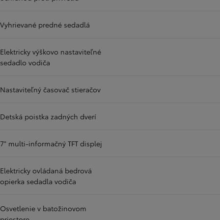
Vyhrievané predné sedadlá
Elektricky výškovo nastaviteľné
sedadlo vodiča
Nastaviteľný časovač stieračov
Detská poistka zadných dverí
7" multi-informačný TFT displej
Elektricky ovládaná bedrová
opierka sedadla vodiča
Osvetlenie v batožinovom
priestore