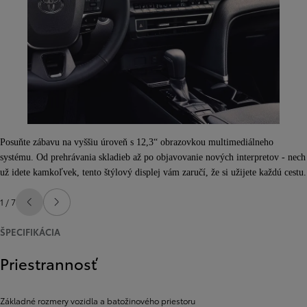
Posuňte zábavu na vyššiu úroveň s 12,3“ obrazovkou multimediálneho
systému. Od prehrávania skladieb až po objavovanie nových interpretov - nech
už idete kamkoľvek, tento štýlový displej vám zaručí, že si užijete každú cestu.
1 / 7
Predchádzajúca stránka
Ďalšia stránka
ŠPECIFIKÁCIA
Priestrannosť
Základné rozmery vozidla a batožinového priestoru