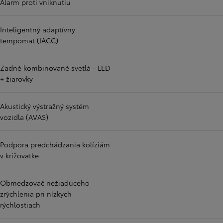
Alarm proti vniknutiu
Inteligentný adaptívny
tempomat (IACC)
Zadné kombinované svetlá - LED
+ žiarovky
Akustický výstražný systém
vozidla (AVAS)
Podpora predchádzania kolíziám
v križovatke
Obmedzovač nežiadúceho
zrýchlenia pri nízkych
rýchlostiach