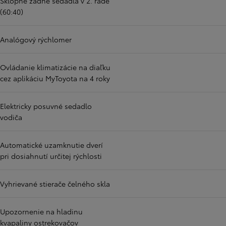
Sklopné zadné sedadlá v 2. rade
(60:40)
Analógový rýchlomer
Ovládanie klimatizácie na diaľku
cez aplikáciu MyToyota na 4 roky
Elektricky posuvné sedadlo
vodiča
Automatické uzamknutie dverí
pri dosiahnutí určitej rýchlosti
Vyhrievané stierače čelného skla
Upozornenie na hladinu
kvapaliny ostrekovačov