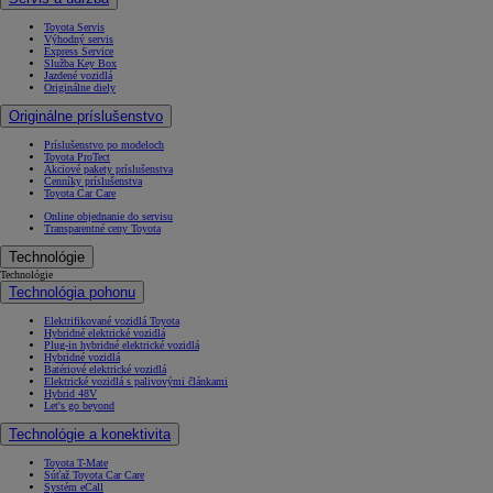
Toyota Servis
Výhodný servis
Express Service
Služba Key Box
Jazdené vozidlá
Originálne diely
Originálne príslušenstvo
Príslušenstvo po modeloch
Toyota ProTect
Akciové pakety príslušenstva
Cenníky príslušenstva
Toyota Car Care
Online objednanie do servisu
Transparentné ceny Toyota
Technológie
Technológie
Technológia pohonu
Elektrifikované vozidlá Toyota
Hybridné elektrické vozidlá
Plug-in hybridné elektrické vozidlá
Hybridné vozidlá
Batériové elektrické vozidlá
Elektrické vozidlá s palivovými článkami
Hybrid 48V
Let's go beyond
Technológie a konektivita
Toyota T-Mate
Súťaž Toyota Car Care
Systém eCall