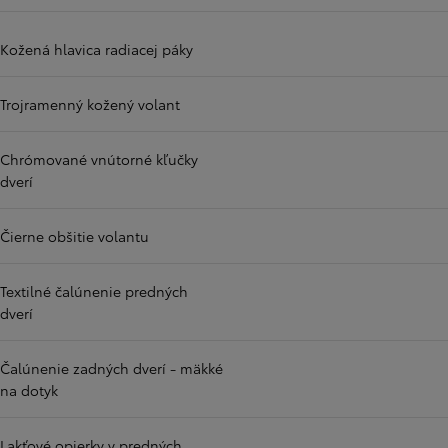
Kožená hlavica radiacej páky
Trojramenný kožený volant
Chrómované vnútorné kľučky
dverí
Čierne obšitie volantu
Textilné čalúnenie predných
dverí
Čalúnenie zadných dverí - mäkké
na dotyk
Lakťové opierky v predných