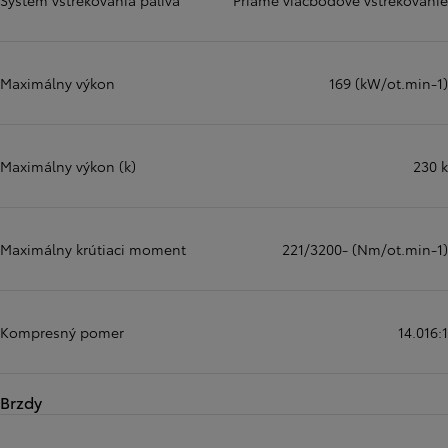
Systém vstrekovania paliva
Priame viacbodové vstrekovanie
Maximálny výkon
169 (kW/ot.min-1)
Maximálny výkon (k)
230 k
Maximálny krútiaci moment
221/3200- (Nm/ot.min-1)
Kompresný pomer
14.016:1
Brzdy