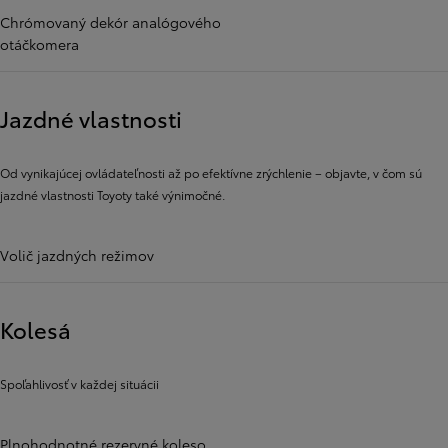
Chrómovaný dekór analógového
otáčkomera
Jazdné vlastnosti
Od vynikajúcej ovládateľnosti až po efektívne zrýchlenie – objavte, v čom sú
jazdné vlastnosti Toyoty také výnimočné.
Volič jazdných režimov
Kolesá
Spoľahlivosť v každej situácii
Plnohodnotné rezervné koleso