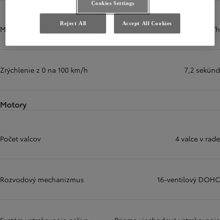
Cookies Settings
Reject All
Accept All Cookies
Maximálna rýchlosť
180 km/h
Zrýchlenie z 0 na 100 km/h
7,2 sekúnd
Motory
Počet valcov
4 valce v rade
Rozvodový mechanizmus
16‑ventilový DOHC