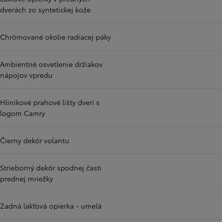
dverách zo syntetickej kože
Chrómované okolie radiacej páky
Ambientné osvetlenie držiakov
nápojov vpredu
Hliníkové prahové lišty dverí s
logom Camry
Čierny dekór volantu
Strieborný dekór spodnej časti
prednej mriežky
Zadná lakťová opierka - umelá