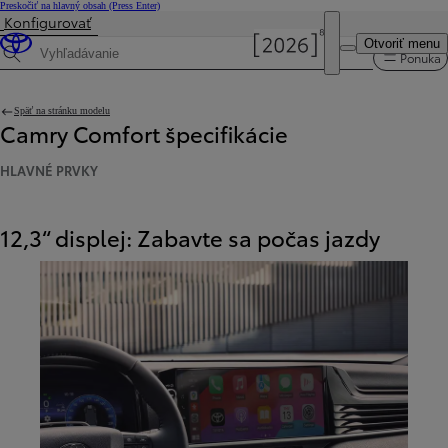
Preskočiť na hlavný obsah
(Press Enter)
Konfigurovať
Cena je aktualizovaná Cena vašej konfigurácie je 40 990 €.
Otvoriť menu
Ponuka
Hľadaná špecifikácia
Späť na stránku modelu
Camry Comfort špecifikácie
HLAVNÉ PRVKY
12,3“ displej: Zabavte sa počas jazdy