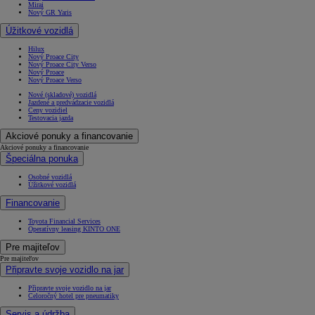
Mirai
Nový GR Yaris
Úžitkové vozidlá
Hilux
Nový Proace City
Nový Proace City Verso
Nový Proace
Nový Proace Verso
Nové (skladové) vozidlá
Jazdené a predvádzacie vozidlá
Ceny vozidiel
Testovacia jazda
Akciové ponuky a financovanie
Akciové ponuky a financovanie
Špeciálna ponuka
Osobné vozidlá
Úžitkové vozidlá
Financovanie
Toyota Financial Services
Operatívny leasing KINTO ONE
Pre majiteľov
Pre majiteľov
Připravte svoje vozidlo na jar
Připravte svoje vozidlo na jar
Celoročný hotel pre pneumatiky
Servis a údržba