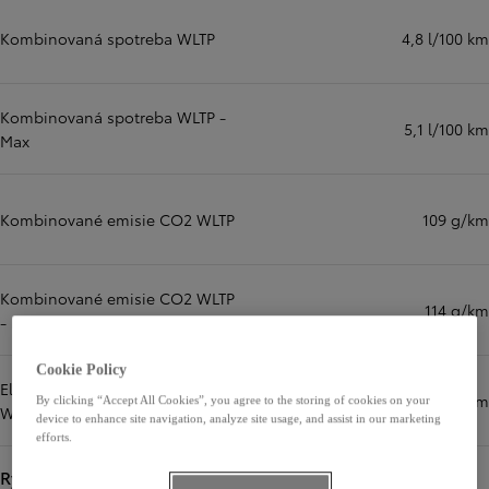
Kombinovaná spotreba WLTP
4,8 l/100 km
Kombinovaná spotreba WLTP -
5,1 l/100 km
Max
Kombinované emisie CO2 WLTP
109 g/km
Kombinované emisie CO2 WLTP
114 g/km
- Max
Cookie Policy
Elektrický dojazd – Kombinovaný
km
By clicking “Accept All Cookies”, you agree to the storing of cookies on your
WLTP (km)
device to enhance site navigation, analyze site usage, and assist in our marketing
efforts.
Rýchlosti