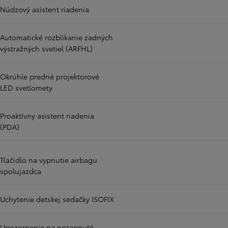
Núdzový asistent riadenia
Automatické rozblikanie zadných
výstražných svetiel (ARFHL)
Okrúhle predné projektorové
LED svetlomety
Proaktívny asistent riadenia
(PDA)
Tlačidlo na vypnutie airbagu
spolujazdca
Uchytenie detskej sedačky ISOFIX
Upozornenie na nezapnuté