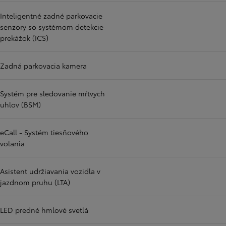
Inteligentné zadné parkovacie
senzory so systémom detekcie
prekážok (ICS)
Zadná parkovacia kamera
Systém pre sledovanie mŕtvych
uhlov (BSM)
eCall - Systém tiesňového
volania
Asistent udržiavania vozidla v
jazdnom pruhu (LTA)
LED predné hmlové svetlá