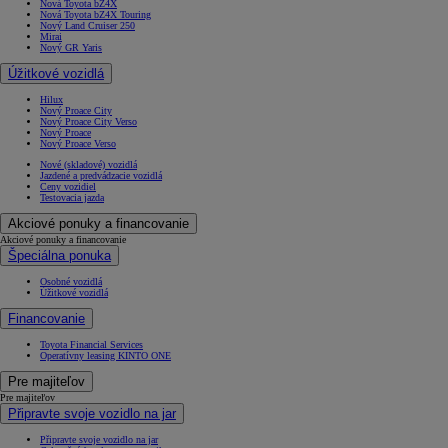
Nová Toyota bZ4X
Nová Toyota bZ4X Touring
Nový Land Cruiser 250
Mirai
Nový GR Yaris
Úžitkové vozidlá
Hilux
Nový Proace City
Nový Proace City Verso
Nový Proace
Nový Proace Verso
Nové (skladové) vozidlá
Jazdené a predvádzacie vozidlá
Ceny vozidiel
Testovacia jazda
Akciové ponuky a financovanie
Akciové ponuky a financovanie
Špeciálna ponuka
Osobné vozidlá
Úžitkové vozidlá
Financovanie
Toyota Financial Services
Operatívny leasing KINTO ONE
Pre majiteľov
Pre majiteľov
Připravte svoje vozidlo na jar
Připravte svoje vozidlo na jar