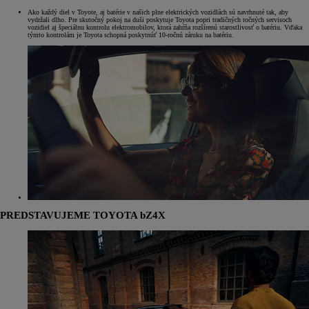
Ako každý diel v Toyote, aj batérie v našich plne elektrických vozidlách sú navrhnuté tak, aby
vydržali dlho. Pre skutočný pokoj na duši poskytuje Toyota popri tradičných ročných servisoch
vozidiel aj špeciálnu kontrolu elektromobilov, ktorá zahŕňa rozšírenú starostlivosť o batériu. Vďaka
týmto kontrolám je Toyota schopná poskytnúť 10-ročnú záruku na batériu.
PREDSTAVUJEME TOYOTA bZ4X