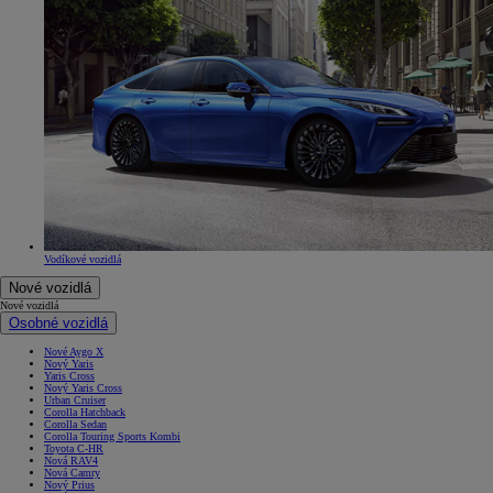
Vodíkové vozidlá
Nové vozidlá
Nové vozidlá
Osobné vozidlá
Nové Aygo X
Nový Yaris
Yaris Cross
Nový Yaris Cross
Urban Cruiser
Corolla Hatchback
Corolla Sedan
Corolla Touring Sports Kombi
Toyota C-HR
Nová RAV4
Nová Camry
Nový Prius