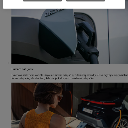
Domáce nabíjanie
Batériové elektrické vozidlá Toyota e možné nabíjať aj z domácej zásuvky. Je to zvyčajne najpomalšia
forma nabíjania, vhodná tam, kde nie je k dispozícii nástenná nabíjačka.