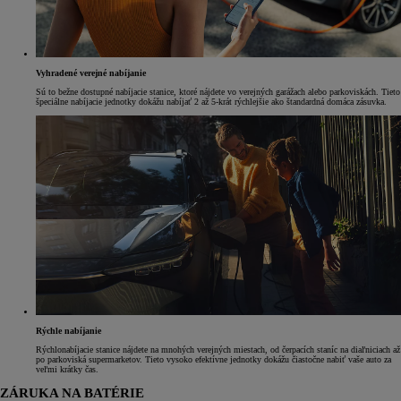
Vyhradené verejné nabíjanie
Sú to bežne dostupné nabíjacie stanice, ktoré nájdete vo verejných garážach alebo parkoviskách. Tieto
špeciálne nabíjacie jednotky dokážu nabíjať 2 až 5-krát rýchlejšie ako štandardná domáca zásuvka.
Rýchle nabíjanie
Rýchlonabíjacie stanice nájdete na mnohých verejných miestach, od čerpacích staníc na diaľniciach až
po parkoviská supermarketov. Tieto vysoko efektívne jednotky dokážu čiastočne nabiť vaše auto za
veľmi krátky čas.
ZÁRUKA NA BATÉRIE