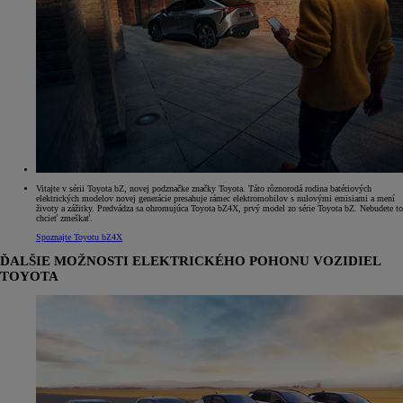
Vitajte v sérii Toyota bZ, novej podznačke značky Toyota. Táto rôznorodá rodina batériových
elektrických modelov novej generácie presahuje rámec elektromobilov s nulovými emisiami a mení
životy a zážitky. Predvádza sa ohromujúca Toyota bZ4X, prvý model zo série Toyota bZ. Nebudete to
chcieť zmeškať.
Spoznajte Toyotu bZ4X
ĎALŠIE MOŽNOSTI ELEKTRICKÉHO POHONU VOZIDIEL
TOYOTA