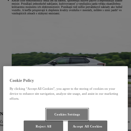
Keďže čisté elektromobily bežia len na batérie, spotrebujú nulové palivo a neprodukujú žiadne
emisie. Prinášajú jednoduché nabíjanie, kultivovanosť a vzrušujúca jazda vďaka okamžitému
krútiacemu momentu ich elektromotorov. Ponúkajú tiež nižšie prevádzkové náklady ako bežné
vozidlo. A keďže prispievajú k zlepšeniu kvality ovzdušia v mestách, môžete s nimi jazdiť vo
vznikajúcich zónach s nízkymi emisiami.
Cookie Policy
By clicking “Accept All Cookies”, you agree to the storing of cookies on your
device to enhance site navigation, analyze site usage, and assist in our marketing
efforts.
NABÍJANIE BATÉRIOVÝCH ELEKTRICKÝCH VOZIDIEL
Cookies Settings
Či už nabíjate vozidlo doma, v práci alebo počas dlhých ciest, pri stále rastúcom počte rýchlonabíjacích bodov
bude dobíjanie vášho batériového elektrického vozidla vždy jednoduché a pohodlné.
Reject All
Accept All Cookies