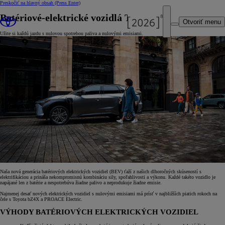
Preskočiť na hlavný obsah
(Press Enter)
Batériové-elektrické vozidlá Toyota
Otvoriť menu
Užite si každú jazdu s nulovou spotrebou paliva a nulovými emisiami.
Naša nová generácia batériových elektrických vozidiel (BEV) ťaží z našich dlhoročných skúseností s
elektrifikáciou a prináša nekompromisnú kombináciu sily, spoľahlivosti a výkonu. Každé takéto vozidlo je
napájané len z batérie a nespotrebúva žiadne palivo a neprodukuje žiadne emisie.
Najmenej desať nových elektrických vozidiel s nulovými emisiami má prísť v najbližších piatich rokoch na
čele s Toyota bZ4X a PROACE Electric.
VÝHODY BATÉRIOVÝCH ELEKTRICKÝCH VOZIDIEL