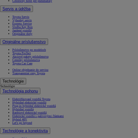
Celoročný hotel pre pneumatiky
Servis a údržba
Toyota Servis
Výhodný servis
Express Service
Služba Key Box
Jazdené vozidlá
Originálne diely
Originálne príslušenstvo
Príslušenstvo po modeloch
Toyota ProTect
Akciové pakety príslušenstva
Cenníky príslušenstva
Toyota Car Care
Online objednanie do servisu
Transparentné ceny Toyota
Technológie
Technológie
Technológia pohonu
Elektrifikované vozidlá Toyota
Hybridné elektrické vozidlá
Plug-in hybridné elektrické vozidlá
Hybridné vozidlá
Batériové elektrické vozidlá
Elektrické vozidlá s palivovými článkami
Hybrid 48V
Let's go beyond
Technológie a konektivita