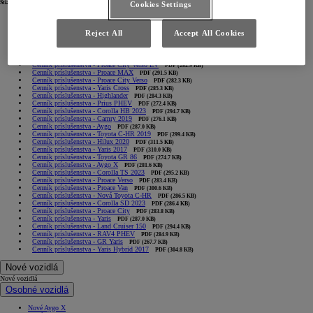
Stiahnuť
Cookies Settings
Cenník príslušenstva - Corolla Cross
PDF (287.5 KB)
Cenník príslušenstva - Camry 2024
PDF (274.2 KB)
Reject All
Accept All Cookies
Cenník príslušenstva - Toyota bZ4X
PDF (281.0 KB)
Cenník príslušenstva - RAV4 2023
PDF (294.5 KB)
Cenník príslušenstva - Proace City EV
PDF (283.9 KB)
Cenník príslušenstva - Toyota C-HR 2016
PDF (304.2 KB)
Cenník príslušenstva - Proace City Verso EV
PDF (282.9 KB)
Cenník príslušenstva - Proace MAX
PDF (291.5 KB)
Cenník príslušenstva - Proace City Verso
PDF (282.3 KB)
Cenník príslušenstva - Yaris Cross
PDF (285.3 KB)
Cenník príslušenstva - Highlander
PDF (284.3 KB)
Cenník príslušenstva - Prius PHEV
PDF (272.4 KB)
Cenník príslušenstva - Corolla HB 2023
PDF (294.7 KB)
Cenník príslušenstva - Camry 2019
PDF (276.1 KB)
Cenník príslušenstva - Aygo
PDF (287.0 KB)
Cenník príslušenstva - Toyota C-HR 2019
PDF (299.4 KB)
Cenník príslušenstva - Hilux 2020
PDF (311.5 KB)
Cenník príslušenstva - Yaris 2017
PDF (310.0 KB)
Cenník príslušenstva - Toyota GR 86
PDF (274.7 KB)
Cenník príslušenstva - Aygo X
PDF (281.6 KB)
Cenník príslušenstva - Corolla TS 2023
PDF (295.2 KB)
Cenník príslušenstva - Proace Verso
PDF (283.4 KB)
Cenník príslušenstva - Proace Van
PDF (300.6 KB)
Cenník príslušenstva - Nová Toyota C-HR
PDF (286.5 KB)
Cenník príslušenstva - Corolla SD 2023
PDF (286.4 KB)
Cenník príslušenstva - Proace City
PDF (283.8 KB)
Cenník príslušenstva - Yaris
PDF (287.0 KB)
Cenník príslušenstva - Land Cruiser 150
PDF (294.4 KB)
Cenník príslušenstva - RAV4 PHEV
PDF (284.9 KB)
Cenník príslušenstva - GR Yaris
PDF (267.7 KB)
Cenník príslušenstva - Yaris Hybrid 2017
PDF (304.8 KB)
Nové vozidlá
Nové vozidlá
Osobné vozidlá
Nové Aygo X