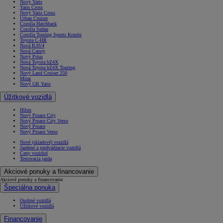
Nový Yaris
Yaris Cross
Nový Yaris Cross
Urban Cruiser
Corolla Hatchback
Corolla Sedan
Corolla Touring Sports Kombi
Toyota C-HR
Nová RAV4
Nová Camry
Nový Prius
Nová Toyota bZ4X
Nová Toyota bZ4X Touring
Nový Land Cruiser 250
Mirai
Nový GR Yaris
Úžitkové vozidlá
Hilux
Nový Proace City
Nový Proace City Verso
Nový Proace
Nový Proace Verso
Nové (skladové) vozidlá
Jazdené a predvádzacie vozidlá
Ceny vozidiel
Testovacia jazda
Akciové ponuky a financovanie
Akciové ponuky a financovanie
Špeciálna ponuka
Osobné vozidlá
Úžitkové vozidlá
Financovanie