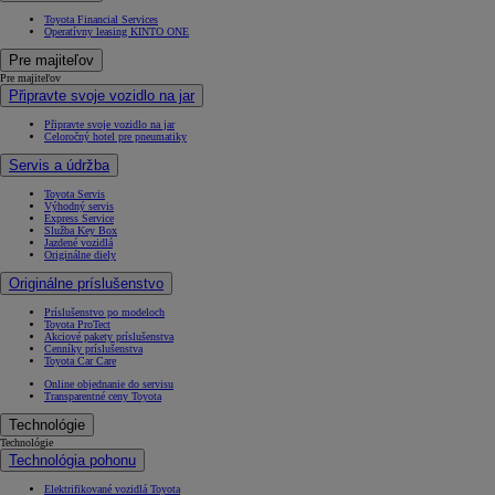
Toyota Financial Services
Operatívny leasing KINTO ONE
Pre majiteľov
Pre majiteľov
Připravte svoje vozidlo na jar
Připravte svoje vozidlo na jar
Celoročný hotel pre pneumatiky
Servis a údržba
Toyota Servis
Výhodný servis
Express Service
Služba Key Box
Jazdené vozidlá
Originálne diely
Originálne príslušenstvo
Príslušenstvo po modeloch
Toyota ProTect
Akciové pakety príslušenstva
Cenníky príslušenstva
Toyota Car Care
Online objednanie do servisu
Transparentné ceny Toyota
Technológie
Technológie
Technológia pohonu
Elektrifikované vozidlá Toyota