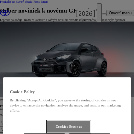
Preskočiť na hlavný obsah
(Press Enter)
Odber noviniek k novému GR Yaris
Otvoriť menu
Legenda pokračuje. Buďte v kontakte s každým detailom vozidla inšpirovaného motoristickým športom.
Cookie Policy
By clicking “Accept All Cookies”, you agree to the storing of cookies on your
device to enhance site navigation, analyze site usage, and assist in our marketing
Prihláste sa na odber newslettera k novému GR Yarisu a buďte medzi prvými, kto získa tie najaktuálnejšie
novinky.
efforts.
To najlepšie je späť, lepšie ako kedykoľvek predtým. Nepremeškajte to ani na chvíľu.
Cookies Settings