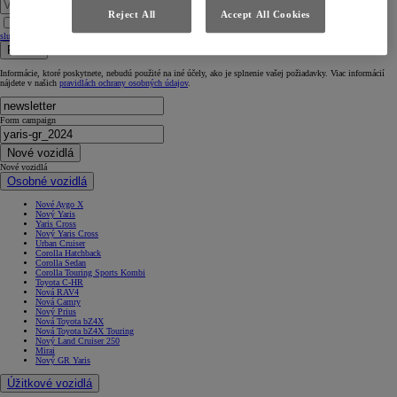
Reject All
Accept All Cookies
Súhlasím so
Zásadami ochrany osobných údajov na účely spracovania vašich osobných údajov v rámci
služieb zasielania noviniek
Poslať
Informácie, ktoré poskytnete, nebudú použité na iné účely, ako je splnenie vašej požiadavky. Viac informácií
nájdete v našich
pravidlách ochrany osobných údajov
.
Form campaign
Nové vozidlá
Nové vozidlá
Osobné vozidlá
Nové Aygo X
Nový Yaris
Yaris Cross
Nový Yaris Cross
Urban Cruiser
Corolla Hatchback
Corolla Sedan
Corolla Touring Sports Kombi
Toyota C-HR
Nová RAV4
Nová Camry
Nový Prius
Nová Toyota bZ4X
Nová Toyota bZ4X Touring
Nový Land Cruiser 250
Mirai
Nový GR Yaris
Úžitkové vozidlá