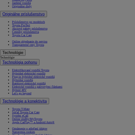
Jazdené vozidlá
Originálne diely
Originálne príslušenstvo
Príslušenstvo po modeloch
Toyota ProTect
Akciové pakety príslušenstva
Cenníky príslušenstva
Toyota Car Care
Online objednanie do servisu
Transparentné ceny Toyota
Technológie
Technológie
Technológia pohonu
Elektrifikované vozidlá Toyota
Hybridné elektrické vozidlá
Plug-in hybridné elektrické vozidlá
Hybridné vozidlá
Batériové elektrické vozidlá
Elektrické vozidlá s palivovými článkami
Hybrid 48V
Let's go beyond
Technológie a konektivita
Toyota T-Mate
Súťaž Toyota Car Care
Systém eCall
Online služby/MyToyota
Apple CarPlay™ a Android Auto®
Oznámenie o zdieľaní údajov
Nastavenia cookies