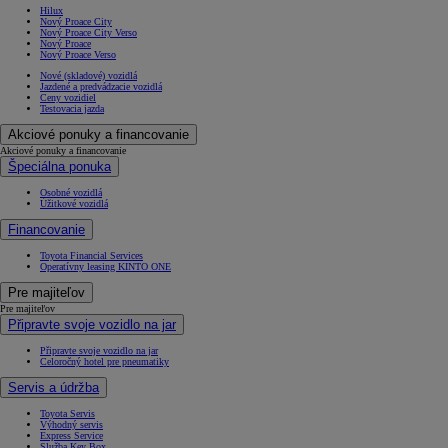
Hilux
Nový Proace City
Nový Proace City Verso
Nový Proace
Nový Proace Verso
Nové (skladové) vozidlá
Jazdené a predvádzacie vozidlá
Ceny vozidiel
Testovacia jazda
Akciové ponuky a financovanie
Akciové ponuky a financovanie
Špeciálna ponuka
Osobné vozidlá
Úžitkové vozidlá
Financovanie
Toyota Financial Services
Operatívny leasing KINTO ONE
Pre majiteľov
Pre majiteľov
Připravte svoje vozidlo na jar
Připravte svoje vozidlo na jar
Celoročný hotel pre pneumatiky
Servis a údržba
Toyota Servis
Výhodný servis
Express Service
Služba Key Box