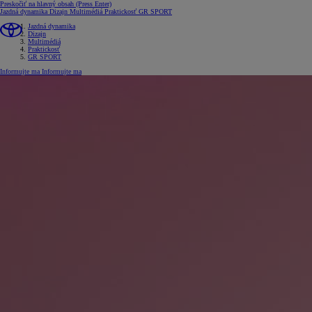
Preskočiť na hlavný obsah
(Press Enter)
Jazdná dynamika
Dizajn
Multimédiá
Praktickosť
GR SPORT
Jazdná dynamika
Dizajn
Multimédiá
Praktickosť
GR SPORT
Informujte ma
Informujte ma