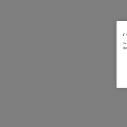
Co
By 
ana