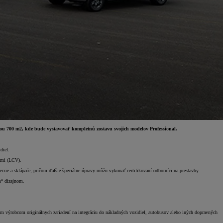
ou 700 m2, kde bude vystavovať kompletnú zostavu svojich modelov Professional.
diel.
lami (LCV).
e a sklápače, pričom ďalšie špeciálne úpravy môžu vykonať certifikovaní odborníci na prestavby.
“ dizajnom.
ým výrobcom originálnych zariadení na integráciu do nákladných vozidiel, autobusov alebo iných dopravných