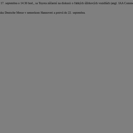
 17. septembra o 14:30 hod., sa Toyota zúčastní na diskusii o ľahkých úžitkových vozidlách (angl. IAA Commer
visku Deutsche Messe v nemeckom Hannoveri a potrvá do 22. septembra.