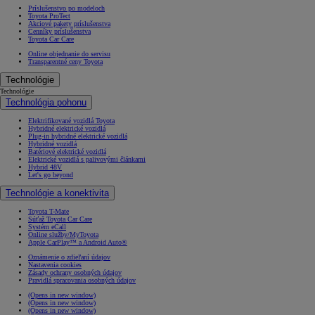
Príslušenstvo po modeloch
Toyota ProTect
Akciové pakety príslušenstva
Cenníky príslušenstva
Toyota Car Care
Online objednanie do servisu
Transparentné ceny Toyota
Technológie
Technológie
Technológia pohonu
Elektrifikované vozidlá Toyota
Hybridné elektrické vozidlá
Plug-in hybridné elektrické vozidlá
Hybridné vozidlá
Batériové elektrické vozidlá
Elektrické vozidlá s palivovými článkami
Hybrid 48V
Let's go beyond
Technológie a konektivita
Toyota T-Mate
Súťaž Toyota Car Care
Systém eCall
Online služby/MyToyota
Apple CarPlay™ a Android Auto®
Oznámenie o zdieľaní údajov
Nastavenia cookies
Zásady ochrany osobných údajov
Pravidlá spracovania osobných údajov
(Opens in new window)
(Opens in new window)
(Opens in new window)