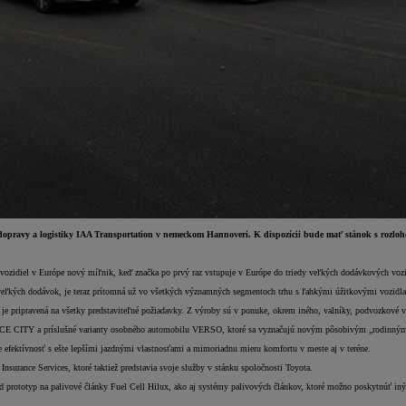
dopravy a logistiky IAA Transportation v nemeckom Hannoveri. K dispozícii bude mať stánok s rozloh
idiel v Európe nový míľnik, keď značka po prvý raz vstupuje v Európe do triedy veľkých dodávkových vozi
 veľkých dodávok, je teraz prítomná už vo všetkých významných segmentoch trhu s ľahkými úžitkovými vozid
ipravená na všetky predstaviteľné požiadavky. Z výroby sú v ponuke, okrem iného, valníky, podvozkové verzi
ACE CITY a príslušné varianty osobného automobilu VERSO, ktoré sa vyznačujú novým pôsobivým „rodinným
 efektívnosť s ešte lepšími jazdnými vlastnosťami a mimoriadnu mieru komfortu v meste aj v teréne.
surance Services, ktoré taktiež predstavia svoje služby v stánku spoločnosti Toyota.
ad prototyp na palivové články Fuel Cell Hilux, ako aj systémy palivových článkov, ktoré možno poskytnúť in