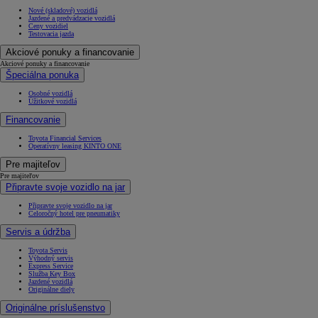
Nové (skladové) vozidlá
Jazdené a predvádzacie vozidlá
Ceny vozidiel
Testovacia jazda
Akciové ponuky a financovanie
Akciové ponuky a financovanie
Špeciálna ponuka
Osobné vozidlá
Úžitkové vozidlá
Financovanie
Toyota Financial Services
Operatívny leasing KINTO ONE
Pre majiteľov
Pre majiteľov
Připravte svoje vozidlo na jar
Připravte svoje vozidlo na jar
Celoročný hotel pre pneumatiky
Servis a údržba
Toyota Servis
Výhodný servis
Express Service
Služba Key Box
Jazdené vozidlá
Originálne diely
Originálne príslušenstvo