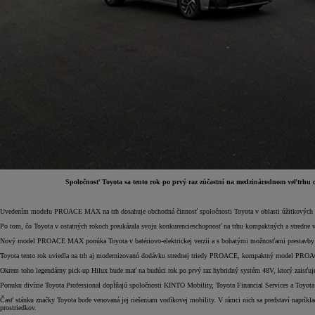
Spoločnosť Toyota sa tento rok po prvý raz zúčastní na medzinárodnom veľtrhu 
Uvedením modelu PROACE MAX na trh dosahuje obchodná činnosť spoločnosti Toyota v oblasti úžitkových voz
Od
16 690 €
s DPH
Po tom, čo Toyota v ostatných rokoch preukázala svoju konkurencieschopnosť na trhu kompaktných a stredne
vr. zvýhodnenia
1 000 €
Nový model PROACE MAX ponúka Toyota v batériovo-elektrickej verzii a s bohatými možnosťami prestavby je pr
a bonusu za výkup
500 €
Toyota tento rok uviedla na trh aj modernizovanú dodávku strednej triedy PROACE, kompaktný model PRO
Okrem toho legendárny pick-up Hilux bude mať na budúci rok po prvý raz hybridný systém 48V, ktorý zaisťuje
Nový Yaris Cross
HYBRID
Ponuku divízie Toyota Professional dopĺňajú spoločnosti KINTO Mobility, Toyota Financial Services a Toyota In
Časť stánku značky Toyota bude venovaná jej riešeniam vodíkovej mobility. V rámci nich sa predstaví napríkl
prostriedkov.