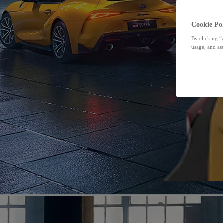
Cookie Pol
By clicking “
usage, and ass