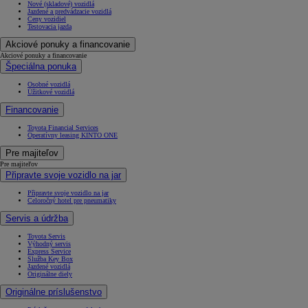
Nové (skladové) vozidlá
Jazdené a predvádzacie vozidlá
Ceny vozidiel
Testovacia jazda
Akciové ponuky a financovanie
Akciové ponuky a financovanie
Špeciálna ponuka
Osobné vozidlá
Úžitkové vozidlá
Financovanie
Toyota Financial Services
Operatívny leasing KINTO ONE
Pre majiteľov
Pre majiteľov
Připravte svoje vozidlo na jar
Připravte svoje vozidlo na jar
Celoročný hotel pre pneumatiky
Servis a údržba
Toyota Servis
Výhodný servis
Express Service
Služba Key Box
Jazdené vozidlá
Originálne diely
Originálne príslušenstvo