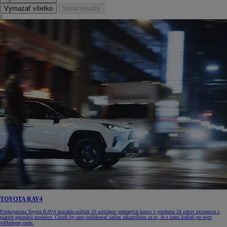
Vymazať všetko
Show results
1
TOYOTA RAV4
Priekopnícka Toyota RAV4 dosiahla míľnik 10 miliónov predaných kusov v priebehu 26 rokov existencie a
piatich generácií modelov. Chceli by sme poďakovať našim zákazníkom za to, že s nami kráčali po tejto
veľkolepej ceste.