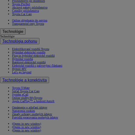
Príslušenstvo po modeloch
Toyota ProTect
Akciové pakety príslušenstva
Cenníky príslušenstva
Toyota Car Care
Online objednanie do servisu
Transparentné ceny Toyota
Technológie
Technológie
Technológia pohonu
Elektrifikované vozidlá Toyota
Hybridné elektrické vozidlá
Plug-in hybridné elektrické vozidlá
Hybridné vozidlá
Batériové elektrické vozidlá
Elektrické vozidlá s palivovými článkami
Hybrid 48V
Let's go beyond
Technológie a konektivita
Toyota T-Mate
Súťaž Toyota Car Care
Systém eCall
Online služby/MyToyota
Apple CarPlay™ a Android Auto®
Oznámenie o zdieľaní údajov
Nastavenia cookies
Zásady ochrany osobných údajov
Pravidlá spracovania osobných údajov
(Opens in new window)
(Opens in new window)
(Opens in new window)