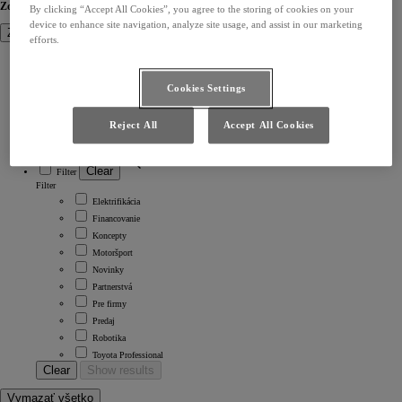
Zoradiť podľa
By clicking “Accept All Cookies”, you agree to the storing of cookies on your
device to enhance site navigation, analyze site usage, and assist in our marketing
Zatvoriť
efforts.
Clear
Zoradiť podľa
Zoradiť podľa
Cookies Settings
A-Z
Z-A
Oldest
Reject All
Accept All Cookies
Newest
Clear
Filter
Filter
Elektrifikácia
Financovanie
Koncepty
Motoršport
Novinky
Partnerstvá
Pre firmy
Predaj
Robotika
Toyota Professional
Clear
Show results
Vymazať všetko