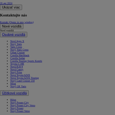
26 apr 2024
Ukázať viac
Kontaktujte nás
Kontakt
(Opens in new window)
Nové vozidlá
Nové vozidlá
Osobné vozidlá
Nové Aygo X
Nový Yaris
Yaris Cross
Nový Yaris Cross
Urban Cruiser
Corolla Hatchback
Corolla Sedan
Corolla Touring Sports Kombi
Toyota C-HR
Nová RAV4
Nová Camry
Nový Prius
Nová Toyota bZ4X
Nová Toyota bZ4X Touring
Nový Land Cruiser 250
Mirai
Nový GR Yaris
Úžitkové vozidlá
Hilux
Nový Proace City
Nový Proace City Verso
Nový Proace
Nový Proace Verso