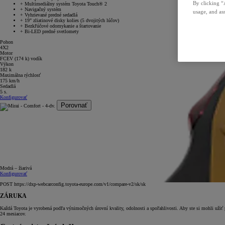
By clicking “
+
Multimediálny systém Toyota Touch® 2
+
Navigačný systém
usage, and ass
+
Vyhrievané predné sedadlá
+
19" zliatinové disky kolies (5 dvojitých lúčov)
+
Bezkľúčové odomykanie a štartovanie
+
Bi-LED predné svetlomety
Pohon
4X2
Motor
FCEV (174 k) vodík
Výkon
182 k
Maximálna rýchlosť
175 km/h
Sedadlá
5 s.
Konfigurovať
Porovnať
Modrá – žiarivá
Konfigurovať
POST https://dxp-webcarconfig.toyota-europe.com/v1/compare-v2/sk/sk
ZÁRUKA
Každá Toyota je vyrobená podľa výnimočných úrovní kvality, odolnosti a spoľahlivosti. Aby ste si mohli užiť
24 mesiacov.