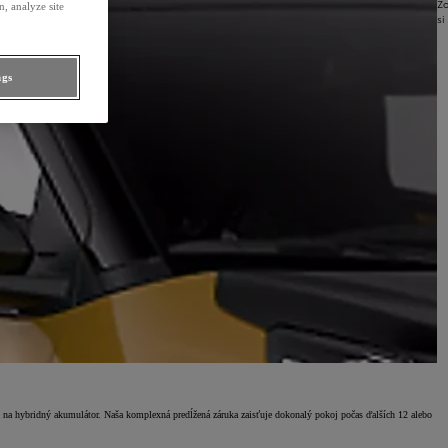
Zo
, analyze site
si
ngs
u na hybridný akumulátor. Naša komplexná predĺžená záruka zaisťuje dokonalý pokoj počas ďalších 12 alebo