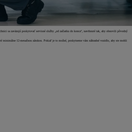
chnici sa zaväzujú poskytovať servisné služby „od začiatku do konca“, navrhnuté tak, aby obnovili pôvodný
ryté minimálne 12-mesačnou zárukou. Pokiaľ je to možné, poskytneme vám náhradné vozidlo, aby ste mohli