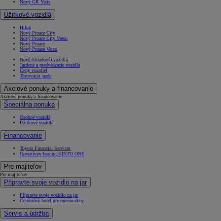
Nový GR Yaris
Úžitkové vozidlá
Hilux
Nový Proace City
Nový Proace City Verso
Nový Proace
Nový Proace Verso
Nové (skladové) vozidlá
Jazdené a predvádzacie vozidlá
Ceny vozidiel
Testovacia jazda
Akciové ponuky a financovanie
Akciové ponuky a financovanie
Špeciálna ponuka
Osobné vozidlá
Úžitkové vozidlá
Financovanie
Toyota Financial Services
Operatívny leasing KINTO ONE
Pre majiteľov
Pre majiteľov
Připravte svoje vozidlo na jar
Připravte svoje vozidlo na jar
Celoročný hotel pre pneumatiky
Servis a údržba