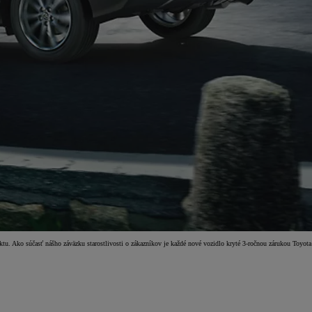
ktu. Ako súčasť nášho záväzku starostlivosti o zákazníkov je každé nové vozidlo kryté 3-ročnou zárukou Toyota