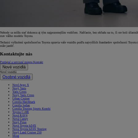
Nehody sa môžu stať dokonca aj tým najpozornejším vodičom. Našťastie, bez ohľadu na to, či ste boli účastní
stav vášho modelu Toyota.
Technici vyškolení spoločnosťou Toyota opravia vaše vozidlo podľa najvyšších štandardov spoločnosti Toyota
stále jazdiť.
Kontaktujte nás
Predajné a servisné miesta
Kontakt
Nové vozidlá
Nové vozidlá
Osobné vozidlá
Nové Aygo X
Nový Yaris
Yaris Cross
Nový Yaris Cross
Urban Cruiser
Corolla Hatchback
Corolla Sedan
Corolla Touring Sports Kombi
Toyota C-HR
Nová RAV4
Nová Camry
Nový Prius
Nová Toyota bZ4X
Nová Toyota bZ4X Touring
Nový Land Cruiser 250
Mirai