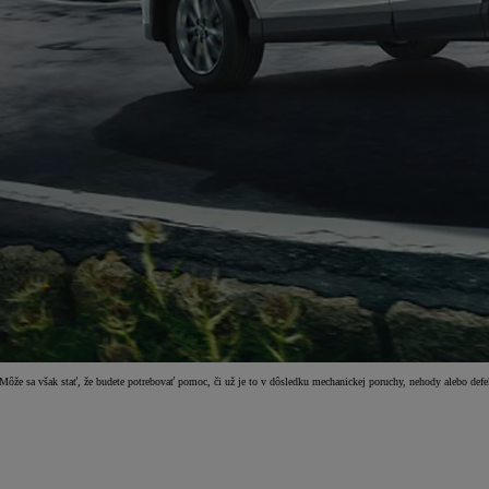
Môže sa však stať, že budete potrebovať pomoc, či už je to v dôsledku mechanickej poruchy, nehody alebo defe