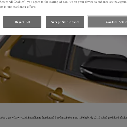
Accept All Cookies”, you agree to the storing of cookies on your device to enhance site navigation
ist in our marketing efforts.
Reject All
Accept All Cookies
Cookies Setti
 pokoj, pre všetky vozidlá ponúkame štandardnú 3-ročnú záruku a pre naše hybridy až 10-ročnú predĺženú záruk