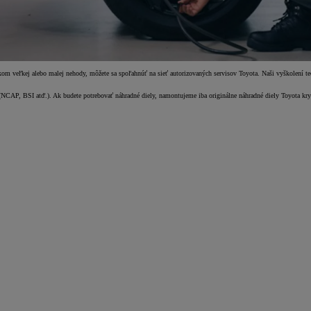
kom veľkej alebo malej nehody, môžete sa spoľahnúť na sieť autorizovaných servisov Toyota. Naši vyškolení te
 (NCAP, BSI atď.). Ak budete potrebovať náhradné diely, namontujeme iba originálne náhradné diely Toyota k