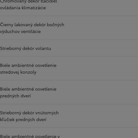
Chrómovaný dekór tlačidiel
ovládania klimatizácie
Čierny lakovaný dekór bočných
výduchov ventilácie
Strieborný dekór volantu
Biele ambientné osvetlenie
stredovej konzoly
Biele ambientné osvetlenie
predných dverí
Strieborný dekór vnútorných
kľučiek predných dverí
Biele ambientné osvetlenie v