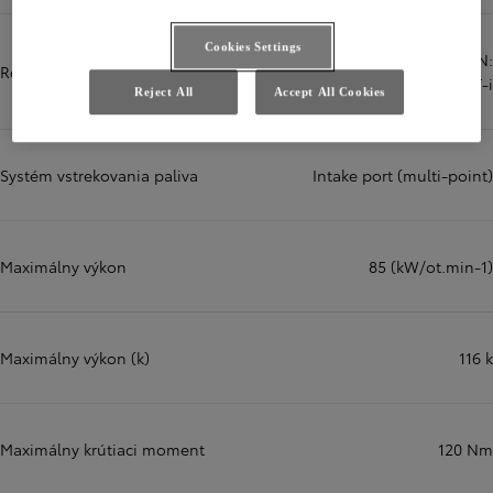
Cookies Settings
DOHC four-valve roller rocker IN:
Rozvodový mechanizmus
VVT-iE EX: VVT-i
Reject All
Accept All Cookies
Systém vstrekovania paliva
Intake port (multi-point)
Maximálny výkon
85 (kW/ot.min-1)
Maximálny výkon (k)
116 k
Maximálny krútiaci moment
120 Nm