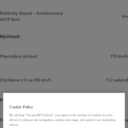
Elektrický dojazd – Kombinovaný
km
WLTP (km)
Rýchlosti
Maximálna rýchlosť
170 km/h
Zrýchlenie z 0 na 100 km/h
11,2 sekúnd
Motory
Cookie Policy
By clicking “Accept All Cookies”, you agree to the storing of cookies on your
Počet valcov
3 cylinders, in line
device to enhance site navigation, analyze site usage, and assist in our marketing
efforts.