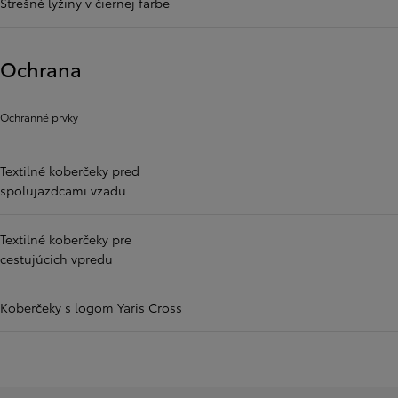
Strešné lyžiny v čiernej farbe
Ochrana
Ochranné prvky
Textilné koberčeky pred
spolujazdcami vzadu
Textilné koberčeky pre
cestujúcich vpredu
Koberčeky s logom Yaris Cross