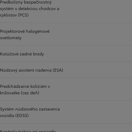
Predkolízny bezpečnostný
systém s detekciou chodcov a
cyklistov (PCS)
Projektorové halogénové
svetlomety
Kotúčové zadné brzdy
Núdzový asistent riadenia (ESA)
Predchádzanie kolíziám v
križovatke (cez deň)
Systém núdzového zastavenia
vozidla (EDSS)
Kontrola trakcie pri rozjazde