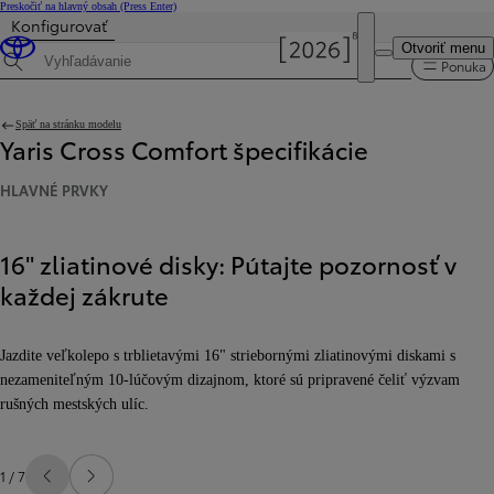
Preskočiť na hlavný obsah
(Press Enter)
Konfigurovať
Cena je aktualizovaná Cena vašej konfigurácie je 23 290 €.
Otvoriť menu
Ponuka
Hľadaná špecifikácia
Späť na stránku modelu
Yaris Cross Comfort špecifikácie
HLAVNÉ PRVKY
16" zliatinové disky: Pútajte pozornosť v
každej zákrute
Jazdite veľkolepo s trblietavými 16" striebornými zliatinovými diskami s
nezameniteľným 10-lúčovým dizajnom, ktoré sú pripravené čeliť výzvam
rušných mestských ulíc.
1 / 7
Predchádzajúca stránka
Ďalšia stránka