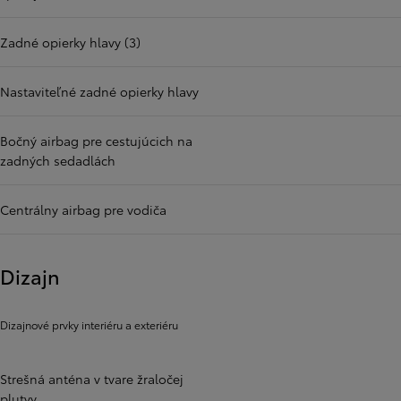
Zadné opierky hlavy (3)
Nastaviteľné zadné opierky hlavy
Bočný airbag pre cestujúcich na
zadných sedadlách
Centrálny airbag pre vodiča
Dizajn
Dizajnové prvky interiéru a exteriéru
Strešná anténa v tvare žraločej
plutvy