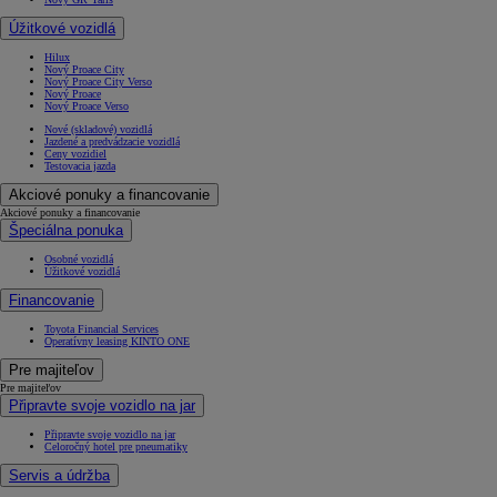
Úžitkové vozidlá
Hilux
Nový Proace City
Nový Proace City Verso
Nový Proace
Nový Proace Verso
Nové (skladové) vozidlá
Jazdené a predvádzacie vozidlá
Ceny vozidiel
Testovacia jazda
Akciové ponuky a financovanie
Akciové ponuky a financovanie
Špeciálna ponuka
Osobné vozidlá
Úžitkové vozidlá
Financovanie
Toyota Financial Services
Operatívny leasing KINTO ONE
Pre majiteľov
Pre majiteľov
Připravte svoje vozidlo na jar
Připravte svoje vozidlo na jar
Celoročný hotel pre pneumatiky
Servis a údržba